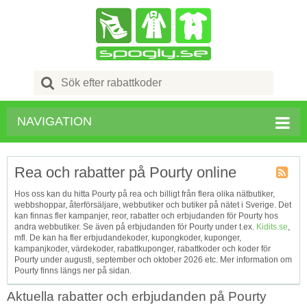
Search
for:
NAVIGATION
Rea och rabatter på Pourty online
Kupong
Hos oss kan du hitta Pourty på rea och billigt från flera olika nätbutiker,
Tagg
webbshoppar, återförsäljare, webbutiker och butiker på nätet i Sverige. Det
RSS
kan finnas fler kampanjer, reor, rabatter och erbjudanden för Pourty hos
andra webbutiker. Se även på erbjudanden för Pourty under t.ex.
Kidits.se
,
mfl. De kan ha fler erbjudandekoder, kupongkoder, kuponger,
kampanjkoder, värdekoder, rabattkuponger, rabattkoder och koder för
Pourty under augusti, september och oktober 2026 etc. Mer information om
Pourty finns längs ner på sidan.
Aktuella rabatter och erbjudanden på Pourty