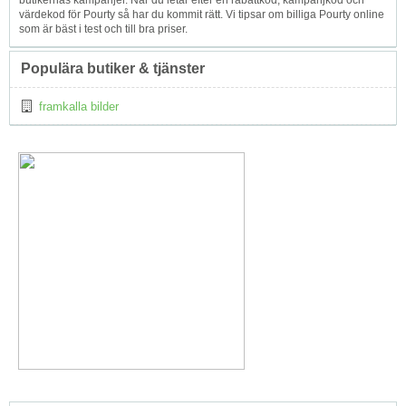
butikernas kampanjer. När du letar efter en rabattkod, kampanjkod och
värdekod för Pourty så har du kommit rätt. Vi tipsar om billiga Pourty online
som är bäst i test och till bra priser.
Populära butiker & tjänster
framkalla bilder