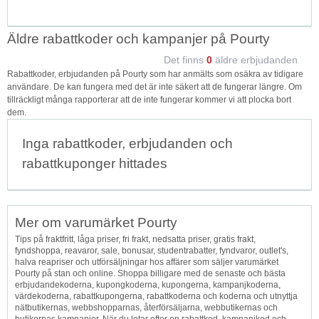
Äldre rabattkoder och kampanjer på Pourty
Det finns
0
äldre erbjudanden
Rabattkoder, erbjudanden på Pourty som har anmälts som osäkra av tidigare
användare. De kan fungera med det är inte säkert att de fungerar längre. Om
tillräckligt många rapporterar att de inte fungerar kommer vi att plocka bort
dem.
Inga rabattkoder, erbjudanden och
rabattkuponger hittades
Mer om varumärket Pourty
Tips på fraktfritt, låga priser, fri frakt, nedsatta priser, gratis frakt,
fyndshoppa, reavaror, sale, bonusar, studentrabatter, fyndvaror, outlet's,
halva reapriser och utförsäljningar hos affärer som säljer varumärket
Pourty på stan och online. Shoppa billigare med de senaste och bästa
erbjudandekoderna, kupongkoderna, kupongerna, kampanjkoderna,
värdekoderna, rabattkupongerna, rabattkoderna och koderna och utnyttja
nätbutikernas, webbshopparnas, återförsäljarna, webbutikernas och