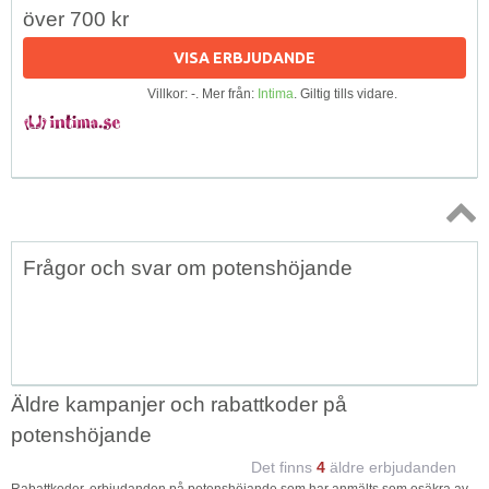
över 700 kr
VISA ERBJUDANDE
Villkor: -. Mer från:
Intima
. Giltig tills vidare.
Topp
Frågor och svar om potenshöjande
↑
Äldre kampanjer och rabattkoder på
potenshöjande
Det finns
4
äldre erbjudanden
Rabattkoder, erbjudanden på potenshöjande som har anmälts som osäkra av