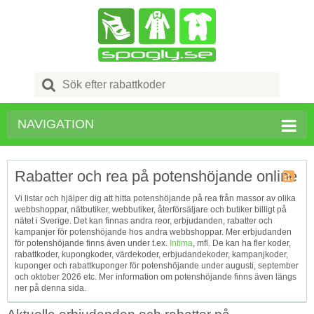
Search
for:
NAVIGATION
Rabatter och rea på potenshöjande online
Kupong
Vi listar och hjälper dig att hitta potenshöjande på rea från massor av olika
Tagg
webbshoppar, nätbutiker, webbutiker, återförsäljare och butiker billigt på
RSS
nätet i Sverige. Det kan finnas andra reor, erbjudanden, rabatter och
kampanjer för potenshöjande hos andra webbshoppar. Mer erbjudanden
för potenshöjande finns även under t.ex.
Intima
, mfl. De kan ha fler koder,
rabattkoder, kupongkoder, värdekoder, erbjudandekoder, kampanjkoder,
kuponger och rabattkuponger för potenshöjande under augusti, september
och oktober 2026 etc. Mer information om potenshöjande finns även längs
ner på denna sida.