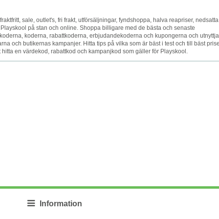
raktfritt, sale, outlet's, fri frakt, utförsäljningar, fyndshoppa, halva reapriser, nedsatta
t Playskool på stan och online. Shoppa billigare med de bästa och senaste
oderna, koderna, rabattkoderna, erbjudandekoderna och kupongerna och utnyttja
 och butikernas kampanjer. Hitta tips på vilka som är bäst i test och till bäst prise
att hitta en värdekod, rabattkod och kampanjkod som gäller för Playskool.
Information