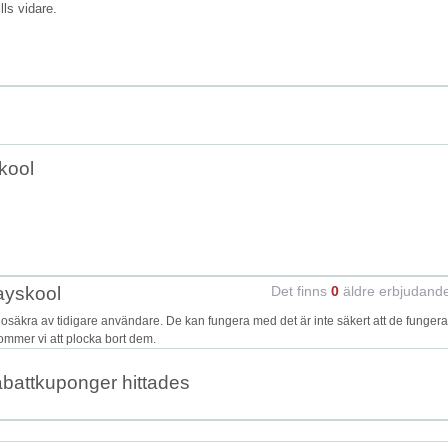
ills vidare.
kool
ayskool
Det finns
0
äldre erbjudand
äkra av tidigare användare. De kan fungera med det är inte säkert att de fungera
kommer vi att plocka bort dem.
abattkuponger hittades