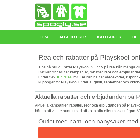
HEM
ALLA BUTIKER
KATEGORIER
BLO
Rea och rabatter på Playskool on
Tips på hur du hittar Playskool billigt & på rea från många o
Det kan finnas fler kampanjer, rabatter, reor och erbjudand
under t.ex.
Kidits.se
, mfl. De kan ha fler värdekoder, kupon
kuponger för Playskool under augusti, september och oktober
Aktuella rabatter och erbjudanden på 
Aktuella kampanjer, rabatter, reor och erbjudanden på Playsk
hända att vi inte hunnit med att kolla alla eller missat någon. 
Outlet med barn- och babysaker med u