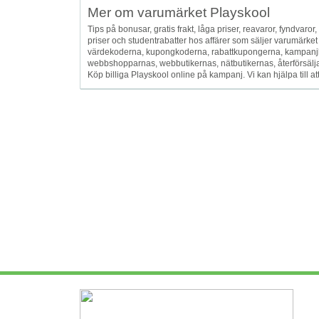
Mer om varumärket Playskool
Tips på bonusar, gratis frakt, låga priser, reavaror, fyndvaror, f
priser och studentrabatter hos affärer som säljer varumärke
värdekoderna, kupongkoderna, rabattkupongerna, kampanjk
webbshopparnas, webbutikernas, nätbutikernas, återförsäljarna
Köp billiga Playskool online på kampanj. Vi kan hjälpa till 