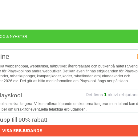
GG & NYHETER
line
lika webbshoppar, webbutiker, nätbutiker, återförsäljare och butiker på nätet i Sverig
en för Playskool hos andra webbutiker. Det kan även finnas erbjudanden för Playsko
gkoder, rabattkuponger, kampanjkoder, koder, rabattkoder, erbjudandekoder och
 2026 etc. Det går att hitta mer information om Playskool längs ner på sidan.
Playskool
Det finns
1
aktivt erbjudan
ool som ska fungera. Vi kontrollerar löpande om koderna fungerar men ibland kan d
Vi ber om ursäkt för eventuella felaktiga erbjudanden.
pp till 90% rabatt
VISA ERBJUDANDE