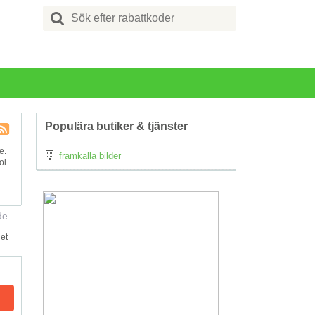
Search
for:
Populära butiker & tjänster
Kupong
e.
framkalla bilder
Tagg
ol
RSS
de
et