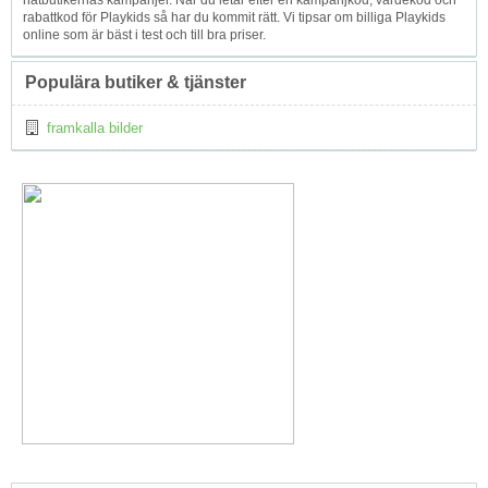
nätbutikernas kampanjer. När du letar efter en kampanjkod, värdekod och
rabattkod för Playkids så har du kommit rätt. Vi tipsar om billiga Playkids
online som är bäst i test och till bra priser.
Populära butiker & tjänster
framkalla bilder