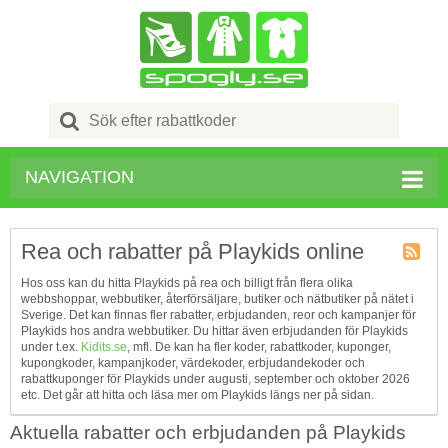
Search
for:
NAVIGATION
Rea och rabatter på Playkids online
Kupong
Hos oss kan du hitta Playkids på rea och billigt från flera olika
Tagg
webbshoppar, webbutiker, återförsäljare, butiker och nätbutiker på nätet i
RSS
Sverige. Det kan finnas fler rabatter, erbjudanden, reor och kampanjer för
Playkids hos andra webbutiker. Du hittar även erbjudanden för Playkids
under t.ex.
Kidits.se
, mfl. De kan ha fler koder, rabattkoder, kuponger,
kupongkoder, kampanjkoder, värdekoder, erbjudandekoder och
rabattkuponger för Playkids under augusti, september och oktober 2026
etc. Det går att hitta och läsa mer om Playkids längs ner på sidan.
Aktuella rabatter och erbjudanden på Playkids