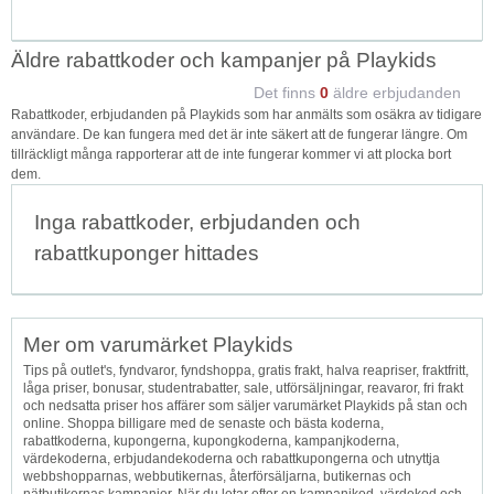
Äldre rabattkoder och kampanjer på Playkids
Det finns
0
äldre erbjudanden
Rabattkoder, erbjudanden på Playkids som har anmälts som osäkra av tidigare
användare. De kan fungera med det är inte säkert att de fungerar längre. Om
tillräckligt många rapporterar att de inte fungerar kommer vi att plocka bort
dem.
Inga rabattkoder, erbjudanden och
rabattkuponger hittades
Mer om varumärket Playkids
Tips på outlet's, fyndvaror, fyndshoppa, gratis frakt, halva reapriser, fraktfritt,
låga priser, bonusar, studentrabatter, sale, utförsäljningar, reavaror, fri frakt
och nedsatta priser hos affärer som säljer varumärket Playkids på stan och
online. Shoppa billigare med de senaste och bästa koderna,
rabattkoderna, kupongerna, kupongkoderna, kampanjkoderna,
värdekoderna, erbjudandekoderna och rabattkupongerna och utnyttja
webbshopparnas, webbutikernas, återförsäljarna, butikernas och