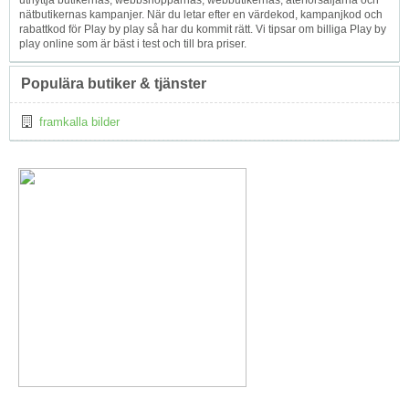
utnyttja butikernas, webbshopparnas, webbutikernas, återförsäljarna och
nätbutikernas kampanjer. När du letar efter en värdekod, kampanjkod och
rabattkod för Play by play så har du kommit rätt. Vi tipsar om billiga Play by
play online som är bäst i test och till bra priser.
Populära butiker & tjänster
framkalla bilder