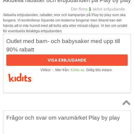
Aktuella rabatter och erbjudanden på Play by play
Det finns
1
aktivt erbjudande
Aktuella erbjudanden, rabatter, reor och kampanjer på Play by play som ska
fungera. Vi kontrollerar löpande om koderna fungerar men ibland kan det
hända att vi inte hunnit med att kolla alla eller missat någon. Vi ber om ursäkt
för eventuella felaktiga erbjudanden.
Outlet med barn- och babysaker med upp till
90% rabatt
VISA ERBJUDANDE
Villkor: -. Mer från:
Kidits.se
. Giltig tills vidare.
Topp
Frågor och svar om varumärket Play by play
↑