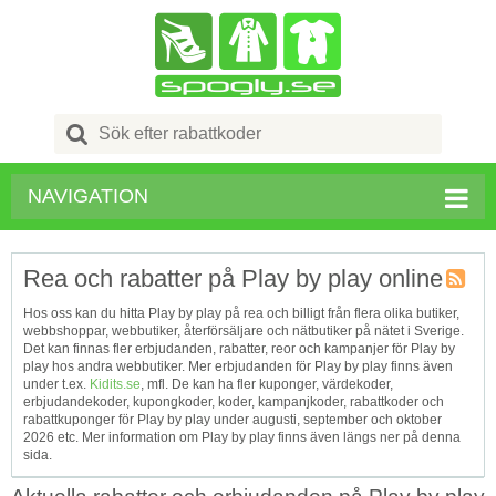
Search
for:
NAVIGATION
Rea och rabatter på Play by play online
Kupong
Hos oss kan du hitta Play by play på rea och billigt från flera olika butiker,
Tagg
webbshoppar, webbutiker, återförsäljare och nätbutiker på nätet i Sverige.
RSS
Det kan finnas fler erbjudanden, rabatter, reor och kampanjer för Play by
play hos andra webbutiker. Mer erbjudanden för Play by play finns även
under t.ex.
Kidits.se
, mfl. De kan ha fler kuponger, värdekoder,
erbjudandekoder, kupongkoder, koder, kampanjkoder, rabattkoder och
rabattkuponger för Play by play under augusti, september och oktober
2026 etc. Mer information om Play by play finns även längs ner på denna
sida.