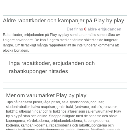
Äldre rabattkoder och kampanjer på Play by play
Det finns
0
äldre erbjudanden
Rabattkoder, erbjudanden på Play by play som har anmälts som osäkra av
tidigare användare. De kan fungera med det är inte säkert att de fungerar
längre. Om tillräckligt många rapporterar att de inte fungerar kommer vi att
plocka bort dem.
Inga rabattkoder, erbjudanden och
rabattkuponger hittades
Mer om varumärket Play by play
Tips på nedsatta priser, låga priser, sale, fyndshoppa, bonusar,
studentrabatter, halva reapriser, gratis frakt, fyndvaror, outlet's, reavaror,
fraktfritt, utförsäljningar och fri frakt hos affärer som säljer varumärket Play
by play på stan och online. Shoppa billigare med de senaste och bästa
kupongerna, värdekoderna, erbjudandekoderna, kupongkoderna,
koderna, kampanjkoderna, rabattkoderna och rabattkupongerna och