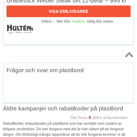
Grillbestick Weber Steak set 12-delar – 995 kr
VISA ERBJUDANDE
Villkor: -. Mer från:
Hulténs
. Giltig tills vidare.
Topp
Frågor och svar om plastbord
↑
Äldre kampanjer och rabattkoder på plastbord
Det finns
0
äldre erbjudanden
Rabattkoder, erbjudanden på plastbord som har anmälts som osäkra av
tidigare användare. De kan fungera med det är inte säkert att de fungerar
längre. Om tillräckligt många rapporterar att de inte fungerar kommer vi att