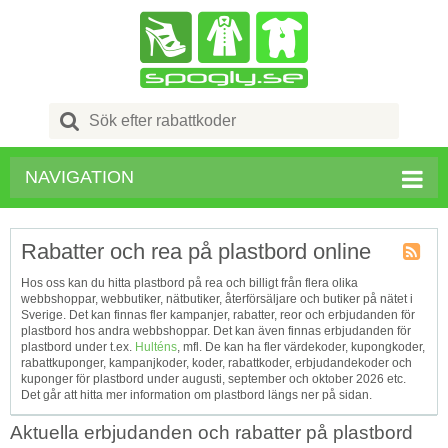
Search
for:
NAVIGATION
Rabatter och rea på plastbord online
Kupong
Hos oss kan du hitta plastbord på rea och billigt från flera olika
Tagg
webbshoppar, webbutiker, nätbutiker, återförsäljare och butiker på nätet i
RSS
Sverige. Det kan finnas fler kampanjer, rabatter, reor och erbjudanden för
plastbord hos andra webbshoppar. Det kan även finnas erbjudanden för
plastbord under t.ex.
Hulténs
, mfl. De kan ha fler värdekoder, kupongkoder,
rabattkuponger, kampanjkoder, koder, rabattkoder, erbjudandekoder och
kuponger för plastbord under augusti, september och oktober 2026 etc.
Det går att hitta mer information om plastbord längs ner på sidan.
Aktuella erbjudanden och rabatter på plastbord