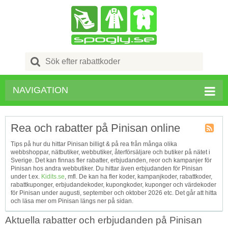
Search
for:
NAVIGATION
Rea och rabatter på Pinisan online
Kupong
Tips på hur du hittar Pinisan billigt & på rea från många olika
Tagg
webbshoppar, nätbutiker, webbutiker, återförsäljare och butiker på nätet i
RSS
Sverige. Det kan finnas fler rabatter, erbjudanden, reor och kampanjer för
Pinisan hos andra webbutiker. Du hittar även erbjudanden för Pinisan
under t.ex.
Kidits.se
, mfl. De kan ha fler koder, kampanjkoder, rabattkoder,
rabattkuponger, erbjudandekoder, kupongkoder, kuponger och värdekoder
för Pinisan under augusti, september och oktober 2026 etc. Det går att hitta
och läsa mer om Pinisan längs ner på sidan.
Aktuella rabatter och erbjudanden på Pinisan