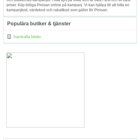
och butikernas kampanjer. Hitta tips på vilka som är bäst i test och till bäst
priser. Köp billiga Pinisan online på kampanj. Vi kan hjälpa till att hitta en
kampanjkod, värdekod och rabattkod som gäller för Pinisan.
Populära butiker & tjänster
framkalla bilder