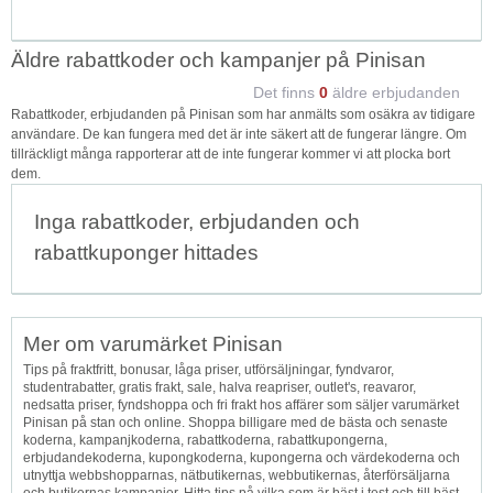
Äldre rabattkoder och kampanjer på Pinisan
Det finns
0
äldre erbjudanden
Rabattkoder, erbjudanden på Pinisan som har anmälts som osäkra av tidigare
användare. De kan fungera med det är inte säkert att de fungerar längre. Om
tillräckligt många rapporterar att de inte fungerar kommer vi att plocka bort
dem.
Inga rabattkoder, erbjudanden och
rabattkuponger hittades
Mer om varumärket Pinisan
Tips på fraktfritt, bonusar, låga priser, utförsäljningar, fyndvaror,
studentrabatter, gratis frakt, sale, halva reapriser, outlet's, reavaror,
nedsatta priser, fyndshoppa och fri frakt hos affärer som säljer varumärket
Pinisan på stan och online. Shoppa billigare med de bästa och senaste
koderna, kampanjkoderna, rabattkoderna, rabattkupongerna,
erbjudandekoderna, kupongkoderna, kupongerna och värdekoderna och
utnyttja webbshopparnas, nätbutikernas, webbutikernas, återförsäljarna