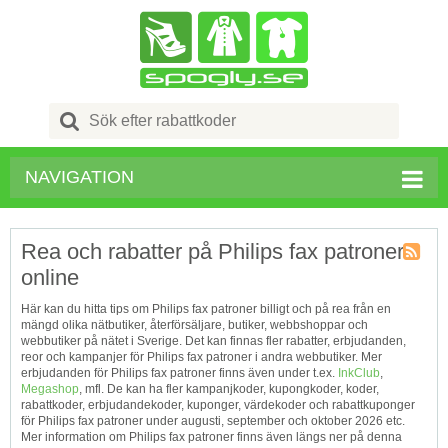
Search
for:
NAVIGATION
Rea och rabatter på Philips fax patroner
online
Kupong
Tagg
Här kan du hitta tips om Philips fax patroner billigt och på rea från en
RSS
mängd olika nätbutiker, återförsäljare, butiker, webbshoppar och
webbutiker på nätet i Sverige. Det kan finnas fler rabatter, erbjudanden,
reor och kampanjer för Philips fax patroner i andra webbutiker. Mer
erbjudanden för Philips fax patroner finns även under t.ex.
InkClub
,
Megashop
, mfl. De kan ha fler kampanjkoder, kupongkoder, koder,
rabattkoder, erbjudandekoder, kuponger, värdekoder och rabattkuponger
för Philips fax patroner under augusti, september och oktober 2026 etc.
Mer information om Philips fax patroner finns även längs ner på denna