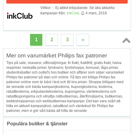
Villkor: -. Ej aktivt erbjudande. Se alla aktuella
kampanjer från:
InkClub
.
4 mars, 2018
1
2
3
››
Topp
Mer om varumärket Philips fax patroner
↑
Tips på sale, reavaror, utförsäljningar, fri frakt, fraktfritt, gratis frakt, halva
reapriser, nedsatta priser, fyndvaror, fyndshoppa, bonusar, låga priser,
studentrabatter och outlet's hos butiker och affärer som säljer varumärket
Philips fax patroner på stan och online. Få tips om billiga Philips fax
patroner online som är bäst i test och till bra priser. Shoppa billigare med
de senaste och bästa kampanjkoderna, kupongkoderna, koderna,
rabattkoderna, erbjudandekoderna, kupongerna, värdekoderna och
rabattkupongerna och utnyttja nätbutikernas, återförsäljarna, butikernas,
webbshopparnas och webbutikernas kampanjer. Det kan vara svårt att
hitta en aktuell kampanjkod, rabattkod och värdekod för Philips fax
patroner, men vi gör vårt bästa att hitta de senaste.
Populära butiker & tjänster