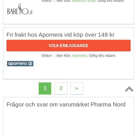
Villkor: -. Mer från:
Baresso Shop
. Giltig tills vidare.
Fri frakt hos Apomera vid köp över 149 kr
VISA ERBJUDANDE
Villkor: -. Mer från:
Apomera
. Giltig tills vidare.
1
2
››
Topp
Frågor och svar om varumärket Pharma Nord
↑