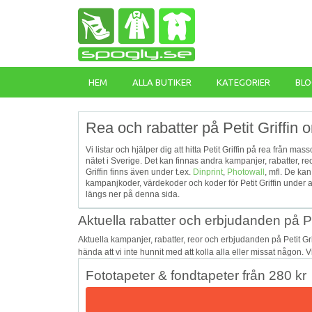
HEM
ALLA BUTIKER
KATEGORIER
BLO
Rea och rabatter på Petit Griffin o
Vi listar och hjälper dig att hitta Petit Griffin på rea från ma
nätet i Sverige. Det kan finnas andra kampanjer, rabatter, re
Griffin finns även under t.ex.
Dinprint
,
Photowall
, mfl. De ka
kampanjkoder, värdekoder och koder för Petit Griffin under a
längs ner på denna sida.
Aktuella rabatter och erbjudanden på Pet
Aktuella kampanjer, rabatter, reor och erbjudanden på Petit G
hända att vi inte hunnit med att kolla alla eller missat någon. 
Fototapeter & fondtapeter från 280 kr