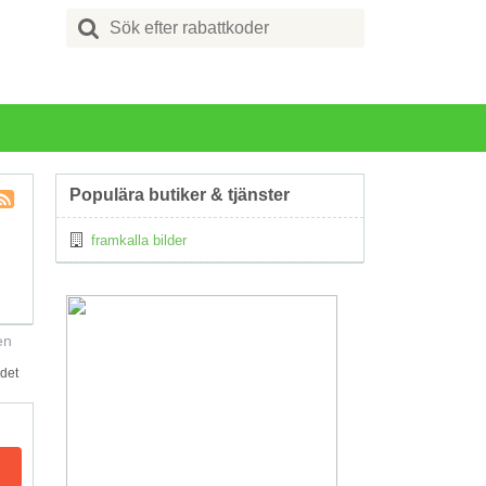
Search
for:
Populära butiker & tjänster
Kupong
framkalla bilder
Tagg
RSS
en
 det