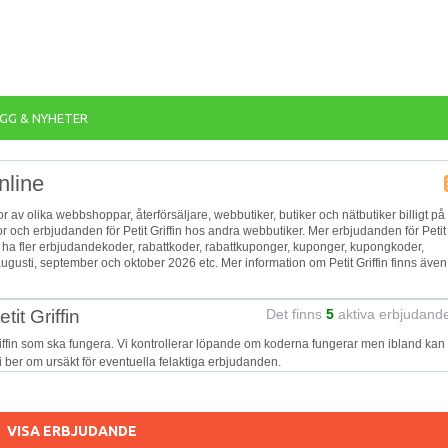
GG & NYHETER
nline
ssor av olika webbshoppar, återförsäljare, webbutiker, butiker och nätbutiker billigt på
or och erbjudanden för Petit Griffin hos andra webbutiker. Mer erbjudanden för Petit
n ha fler erbjudandekoder, rabattkoder, rabattkuponger, kuponger, kupongkoder,
ugusti, september och oktober 2026 etc. Mer information om Petit Griffin finns även
it Griffin
Det finns
5
aktiva erbjudand
riffin som ska fungera. Vi kontrollerar löpande om koderna fungerar men ibland kan
Vi ber om ursäkt för eventuella felaktiga erbjudanden.
VISA ERBJUDANDE