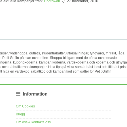
lla aktuella kampanjer från:
Photowall
.
27 november, 2016
riser, fyndshoppa, outlet's, studentrabatter, utförsäljningar, fyndvaror, fri frakt, låga
ket Petit Griffin på stan och online. Shoppa billigare med de bästa och senaste
ongerna, kupongkoderna, kampanjkoderna, värdekoderna och koderna och utnyttja
h nätbutikernas kampanjer. Hitta tips på vilka som är bäst i test och till bäst prise
 att hitta en värdekod, rabattkod och kampanjkod som gäller för Petit Griffin.
Information
Om Cookies
Blogg
Om oss & kontakta oss