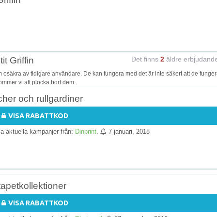
t Griffin
Det finns
2
äldre erbjudand
 osäkra av tidigare användare. De kan fungera med det är inte säkert att de funger
kommer vi att plocka bort dem.
scher och rullgardiner
VISA RABATTKOD
lla aktuella kampanjer från:
Dinprint
.
7 januari, 2018
apetkollektioner
VISA RABATTKOD