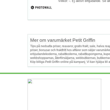
Villkor: -. Ej aktivt erbjudande. Se a
Mer om varumärket Petit Griffin
Tips på nedsatta priser, reavaror, gratis frakt, sale, halva reap
priser, bonusar och fraktfritt hos affärer som säljer varumär
erbjudandekoderna, rabattkoderna, rabattkupongerna, kup
webbshopparnas, återförsäljarna, webbutikernas, butikernas oc
Köp billiga Petit Griffin online på kampanj. Vi kan hjälpa till