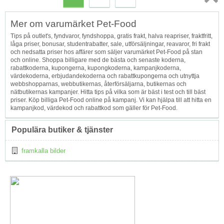
Topp
Mer om varumärket Pet-Food
↑
Tips på outlet's, fyndvaror, fyndshoppa, gratis frakt, halva reapriser, fraktfritt,
låga priser, bonusar, studentrabatter, sale, utförsäljningar, reavaror, fri frakt
och nedsatta priser hos affärer som säljer varumärket Pet-Food på stan
och online. Shoppa billigare med de bästa och senaste koderna,
rabattkoderna, kupongerna, kupongkoderna, kampanjkoderna,
värdekoderna, erbjudandekoderna och rabattkupongerna och utnyttja
webbshopparnas, webbutikernas, återförsäljarna, butikernas och
nätbutikernas kampanjer. Hitta tips på vilka som är bäst i test och till bäst
priser. Köp billiga Pet-Food online på kampanj. Vi kan hjälpa till att hitta en
kampanjkod, värdekod och rabattkod som gäller för Pet-Food.
Populära butiker & tjänster
framkalla bilder