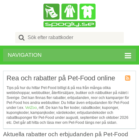
Search
for:
NAVIGATION
Rea och rabatter på Pet-Food online
Kupong
Tips på hur du hittar Pet-Food billigt & på rea från många olika
Tagg
webbshoppar, webbutiker, återförsäljare, butiker och nätbutiker på nätet i
RSS
Sverige. Det kan finnas fler rabatter, erbjudanden, reor och kampanjer för
Pet-Food hos andra webbutiker. Du hittar även erbjudanden för Pet-Food
under t.ex.
VetZoo
, mfl. De kan ha fler koder, rabattkoder, kuponger,
kupongkoder, kampanjkoder, värdekoder, erbjudandekoder och
rabattkuponger för Pet-Food under augusti, september och oktober 2026
etc. Det går att hitta och läsa mer om Pet-Food längs ner på sidan.
Aktuella rabatter och erbjudanden på Pet-Food