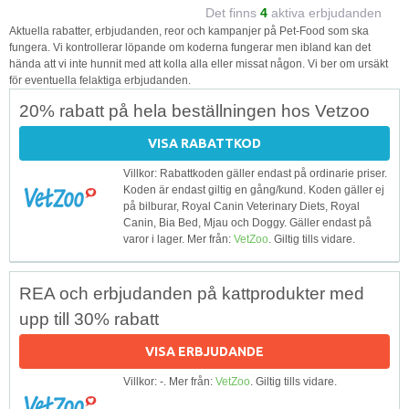
Det finns
4
aktiva erbjudanden
Aktuella rabatter, erbjudanden, reor och kampanjer på Pet-Food som ska
fungera. Vi kontrollerar löpande om koderna fungerar men ibland kan det
hända att vi inte hunnit med att kolla alla eller missat någon. Vi ber om ursäkt
för eventuella felaktiga erbjudanden.
20% rabatt på hela beställningen hos Vetzoo
VISA RABATTKOD
Villkor: Rabattkoden gäller endast på ordinarie priser.
Koden är endast giltig en gång/kund. Koden gäller ej
på bilburar, Royal Canin Veterinary Diets, Royal
Canin, Bia Bed, Mjau och Doggy. Gäller endast på
varor i lager. Mer från:
VetZoo
. Giltig tills vidare.
REA och erbjudanden på kattprodukter med
upp till 30% rabatt
VISA ERBJUDANDE
Villkor: -. Mer från:
VetZoo
. Giltig tills vidare.