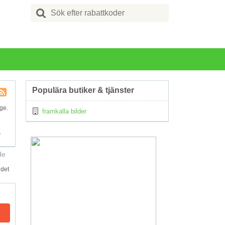
Search
for:
Populära butiker & tjänster
Kupong
ige.
framkalla bilder
Tagg
RSS
.
de
 det