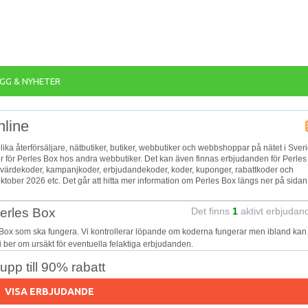
GG & NYHETER
nline
olika återförsäljare, nätbutiker, butiker, webbutiker och webbshoppar på nätet i Sver
or för Perles Box hos andra webbutiker. Det kan även finnas erbjudanden för Perles
r, värdekoder, kampanjkoder, erbjudandekoder, koder, kuponger, rabattkoder och
ober 2026 etc. Det går att hitta mer information om Perles Box längs ner på sidan
Perles Box
Det finns
1
aktivt erbjudan
 Box som ska fungera. Vi kontrollerar löpande om koderna fungerar men ibland kan
Vi ber om ursäkt för eventuella felaktiga erbjudanden.
pp till 90% rabatt
VISA ERBJUDANDE