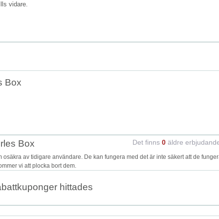
ills vidare.
s Box
rles Box
Det finns
0
äldre erbjudand
säkra av tidigare användare. De kan fungera med det är inte säkert att de funger
kommer vi att plocka bort dem.
abattkuponger hittades