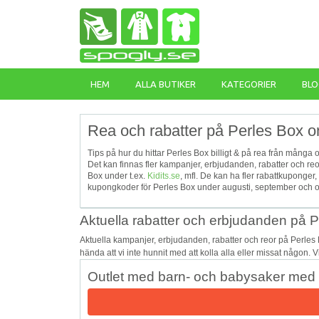
HEM
ALLA BUTIKER
KATEGORIER
BLO
Rea och rabatter på Perles Box o
Tips på hur du hittar Perles Box billigt & på rea från många 
Det kan finnas fler kampanjer, erbjudanden, rabatter och re
Box under t.ex.
Kidits.se
, mfl. De kan ha fler rabattkuponge
kupongkoder för Perles Box under augusti, september och okt
Aktuella rabatter och erbjudanden på 
Aktuella kampanjer, erbjudanden, rabatter och reor på Perles
hända att vi inte hunnit med att kolla alla eller missat någon. 
Outlet med barn- och babysaker med u