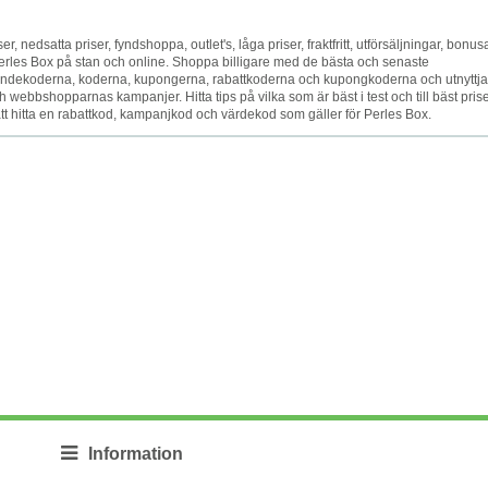
er, nedsatta priser, fyndshoppa, outlet's, låga priser, fraktfritt, utförsäljningar, bonusa
 Perles Box på stan och online. Shoppa billigare med de bästa och senaste
ndekoderna, koderna, kupongerna, rabattkoderna och kupongkoderna och utnyttja
 webbshopparnas kampanjer. Hitta tips på vilka som är bäst i test och till bäst prise
 att hitta en rabattkod, kampanjkod och värdekod som gäller för Perles Box.
Information