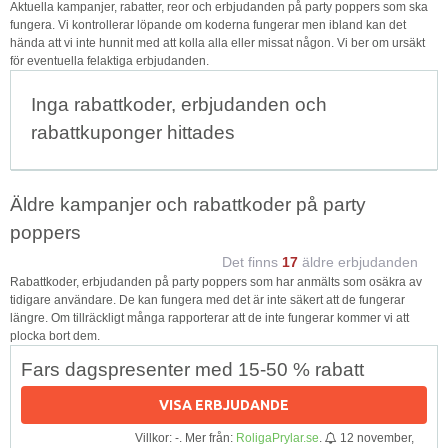
Aktuella kampanjer, rabatter, reor och erbjudanden på party poppers som ska
fungera. Vi kontrollerar löpande om koderna fungerar men ibland kan det
hända att vi inte hunnit med att kolla alla eller missat någon. Vi ber om ursäkt
för eventuella felaktiga erbjudanden.
Inga rabattkoder, erbjudanden och
rabattkuponger hittades
Äldre kampanjer och rabattkoder på party
poppers
Det finns
17
äldre erbjudanden
Rabattkoder, erbjudanden på party poppers som har anmälts som osäkra av
tidigare användare. De kan fungera med det är inte säkert att de fungerar
längre. Om tillräckligt många rapporterar att de inte fungerar kommer vi att
plocka bort dem.
Fars dagspresenter med 15-50 % rabatt
VISA ERBJUDANDE
Villkor: -. Mer från:
RoligaPrylar.se
.
12 november,