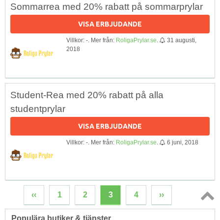
Sommarrea med 20% rabatt på sommarprylar
VISA ERBJUDANDE
Villkor: -. Mer från:
RoligaPrylar.se
.
31 augusti,
2018
Student-Rea med 20% rabatt på alla
studentprylar
VISA ERBJUDANDE
Villkor: -. Mer från:
RoligaPrylar.se
.
6 juni, 2018
‹‹
1
2
3
4
››
Topp
Populära butiker & tjänster