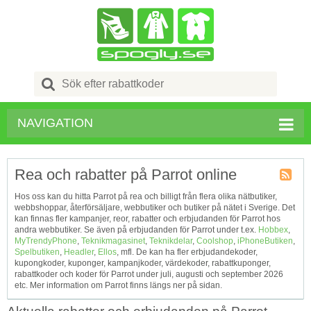
Search
for:
NAVIGATION
Rea och rabatter på Parrot online
Kupong
Hos oss kan du hitta Parrot på rea och billigt från flera olika nätbutiker,
Tagg
webbshoppar, återförsäljare, webbutiker och butiker på nätet i Sverige. Det
RSS
kan finnas fler kampanjer, reor, rabatter och erbjudanden för Parrot hos
andra webbutiker. Se även på erbjudanden för Parrot under t.ex.
Hobbex
,
MyTrendyPhone
,
Teknikmagasinet
,
Teknikdelar
,
Coolshop
,
iPhoneButiken
,
Spelbutiken
,
Headler
,
Ellos
, mfl. De kan ha fler erbjudandekoder,
kupongkoder, kuponger, kampanjkoder, värdekoder, rabattkuponger,
rabattkoder och koder för Parrot under juli, augusti och september 2026
etc. Mer information om Parrot finns längs ner på sidan.