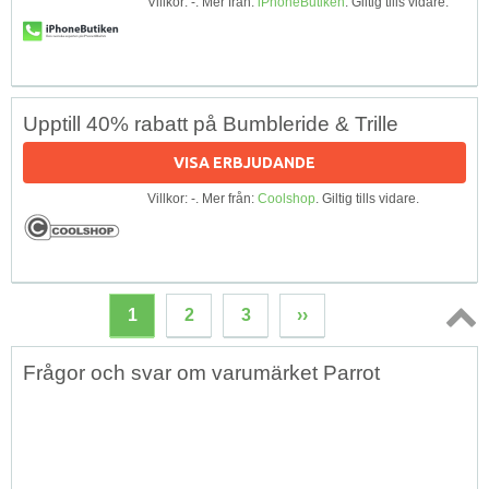
Villkor: -. Mer från:
iPhoneButiken
. Giltig tills vidare.
Upptill 40% rabatt på Bumbleride & Trille
VISA ERBJUDANDE
Villkor: -. Mer från:
Coolshop
. Giltig tills vidare.
1
2
3
››
Topp
Frågor och svar om varumärket Parrot
↑