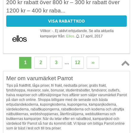
200 kr rabatt över 800 kr – 300 kr rabatt över
1200 kr – 400 kr raba...
VISA RABATTKOD
Villkor: -. Ej aktivt erbjudande. Se alla aktuella
kampanjer från:
Ellos
.
17 april, 2017
1
2
3
…
12
››
Topp
Mer om varumärket Parrot
↑
Tips på fraktfritt, låga priser, fri frakt, nedsatta priser, gratis frakt,
fyndshoppa, reavaror, sale, bonusar, studentrabatter, fyndvaror, outlet's,
halva reapriser och utförsäljningar hos affärer som säljer varumärket Parrot
på stan och online. Shoppa billigare med de senaste och bästa
erbjudandekoderna, kupongkoderna, kupongerna, kampanjkoderna,
värdekoderna, rabattkupongerna, rabattkoderna och koderna och utnyttja
nätbutikernas, webbshopparnas, återförsäljarna, webbutikernas och
butikernas kampanjer. När du letar efter en rabattkod, kampanjkod och
värdekod för Parrot så har du kommit rätt. Vi tipsar om billiga Parrot online
som är bäst i test och till bra priser.