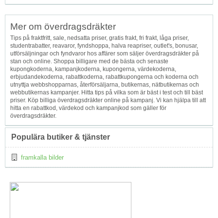
Mer om överdragsdräkter
Tips på fraktfritt, sale, nedsatta priser, gratis frakt, fri frakt, låga priser,
studentrabatter, reavaror, fyndshoppa, halva reapriser, outlet's, bonusar,
utförsäljningar och fyndvaror hos affärer som säljer överdragsdräkter på
stan och online. Shoppa billigare med de bästa och senaste
kupongkoderna, kampanjkoderna, kupongerna, värdekoderna,
erbjudandekoderna, rabattkoderna, rabattkupongerna och koderna och
utnyttja webbshopparnas, återförsäljarna, butikernas, nätbutikernas och
webbutikernas kampanjer. Hitta tips på vilka som är bäst i test och till bäst
priser. Köp billiga överdragsdräkter online på kampanj. Vi kan hjälpa till att
hitta en rabattkod, värdekod och kampanjkod som gäller för
överdragsdräkter.
Populära butiker & tjänster
framkalla bilder