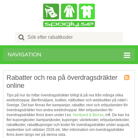
Search
for:
NAVIGATION
Rabatter och rea på överdragsdräkter
online
Kupong
Tagg
Tips på hur du hittar överdragsdräkter billigt & på rea från många olika
RSS
webbshoppar, återförsäljare, butiker, nätbutiker och webbutiker på nätet i
Sverige. Det kan finnas fler kampanjer, rabatter, reor och erbjudanden för
överdragsdräkter hos andra webbshoppar. Mer erbjudanden för
överdragsdräkter finns även under t.ex.
Huntyard & Berras
, mfl. De kan ha
fler kupongkoder, kampanjkoder, kuponger, värdekoder, erbjudandekoder,
rabattkoder, rabattkuponger och koder för överdragsdräkter under augusti,
september och oktober 2026 etc. Mer information om överdragsdräkter
finns även längs ner på denna sida.