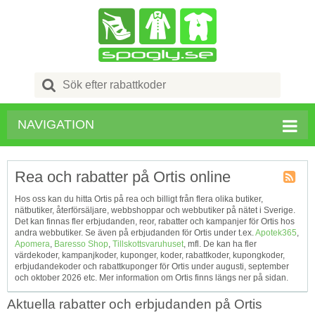
Search
for:
NAVIGATION
Rea och rabatter på Ortis online
Kupong
Hos oss kan du hitta Ortis på rea och billigt från flera olika butiker,
Tagg
nätbutiker, återförsäljare, webbshoppar och webbutiker på nätet i Sverige.
RSS
Det kan finnas fler erbjudanden, reor, rabatter och kampanjer för Ortis hos
andra webbutiker. Se även på erbjudanden för Ortis under t.ex.
Apotek365
,
Apomera
,
Baresso Shop
,
Tillskottsvaruhuset
, mfl. De kan ha fler
värdekoder, kampanjkoder, kuponger, koder, rabattkoder, kupongkoder,
erbjudandekoder och rabattkuponger för Ortis under augusti, september
och oktober 2026 etc. Mer information om Ortis finns längs ner på sidan.
Aktuella rabatter och erbjudanden på Ortis