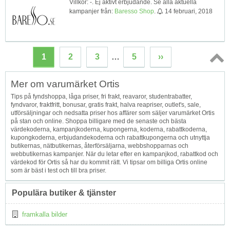
Villkor: -. Ej aktivt erbjudande. Se alla aktuella
kampanjer från:
Baresso Shop
.
14 februari, 2018
1
2
3
…
5
››
Topp
Mer om varumärket Ortis
↑
Tips på fyndshoppa, låga priser, fri frakt, reavaror, studentrabatter,
fyndvaror, fraktfritt, bonusar, gratis frakt, halva reapriser, outlet's, sale,
utförsäljningar och nedsatta priser hos affärer som säljer varumärket Ortis
på stan och online. Shoppa billigare med de senaste och bästa
värdekoderna, kampanjkoderna, kupongerna, koderna, rabattkoderna,
kupongkoderna, erbjudandekoderna och rabattkupongerna och utnyttja
butikernas, nätbutikernas, återförsäljarna, webbshopparnas och
webbutikernas kampanjer. När du letar efter en kampanjkod, rabattkod och
värdekod för Ortis så har du kommit rätt. Vi tipsar om billiga Ortis online
som är bäst i test och till bra priser.
Populära butiker & tjänster
framkalla bilder