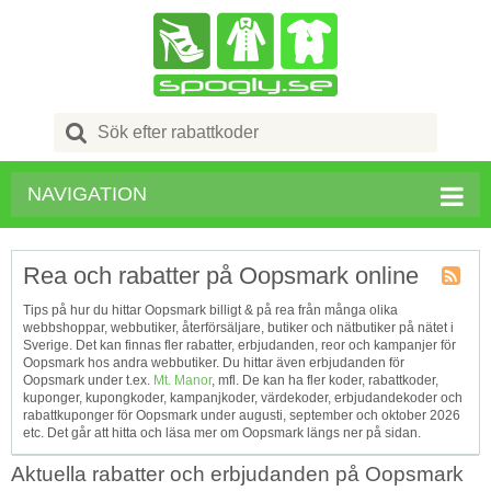
Search
for:
NAVIGATION
Rea och rabatter på Oopsmark online
Kupong
Tips på hur du hittar Oopsmark billigt & på rea från många olika
Tagg
webbshoppar, webbutiker, återförsäljare, butiker och nätbutiker på nätet i
RSS
Sverige. Det kan finnas fler rabatter, erbjudanden, reor och kampanjer för
Oopsmark hos andra webbutiker. Du hittar även erbjudanden för
Oopsmark under t.ex.
Mt. Manor
, mfl. De kan ha fler koder, rabattkoder,
kuponger, kupongkoder, kampanjkoder, värdekoder, erbjudandekoder och
rabattkuponger för Oopsmark under augusti, september och oktober 2026
etc. Det går att hitta och läsa mer om Oopsmark längs ner på sidan.
Aktuella rabatter och erbjudanden på Oopsmark