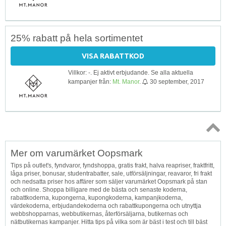
25% rabatt på hela sortimentet
VISA RABATTKOD
Villkor: -. Ej aktivt erbjudande. Se alla aktuella
kampanjer från:
Mt. Manor
.
30 september, 2017
Topp
Mer om varumärket Oopsmark
↑
Tips på outlet's, fyndvaror, fyndshoppa, gratis frakt, halva reapriser, fraktfritt,
låga priser, bonusar, studentrabatter, sale, utförsäljningar, reavaror, fri frakt
och nedsatta priser hos affärer som säljer varumärket Oopsmark på stan
och online. Shoppa billigare med de bästa och senaste koderna,
rabattkoderna, kupongerna, kupongkoderna, kampanjkoderna,
värdekoderna, erbjudandekoderna och rabattkupongerna och utnyttja
webbshopparnas, webbutikernas, återförsäljarna, butikernas och
nätbutikernas kampanjer. Hitta tips på vilka som är bäst i test och till bäst