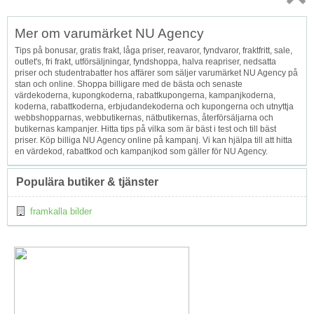
Topp
Mer om varumärket NU Agency
↑
Tips på bonusar, gratis frakt, låga priser, reavaror, fyndvaror, fraktfritt, sale,
outlet's, fri frakt, utförsäljningar, fyndshoppa, halva reapriser, nedsatta
priser och studentrabatter hos affärer som säljer varumärket NU Agency på
stan och online. Shoppa billigare med de bästa och senaste
värdekoderna, kupongkoderna, rabattkupongerna, kampanjkoderna,
koderna, rabattkoderna, erbjudandekoderna och kupongerna och utnyttja
webbshopparnas, webbutikernas, nätbutikernas, återförsäljarna och
butikernas kampanjer. Hitta tips på vilka som är bäst i test och till bäst
priser. Köp billiga NU Agency online på kampanj. Vi kan hjälpa till att hitta
en värdekod, rabattkod och kampanjkod som gäller för NU Agency.
Populära butiker & tjänster
framkalla bilder