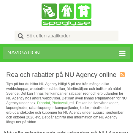
Search
for:
NAVIGATION
Rea och rabatter på NU Agency online
Kupong
Tips på hur du hittar NU Agency billigt & på rea från många olika
Tagg
webbshoppar, webbutiker, nätbutiker, återförsäljare och butiker på nätet i
RSS
Sverige. Det kan finnas fler kampanjer, rabatter, reor och erbjudanden för
NU Agency hos andra webbutiker. Det kan även finnas erbjudanden för NU
Agency under t.ex.
Dinprint
,
Photowall
, mfl. De kan ha fler värdekoder,
kupongkoder, rabattkuponger, kampanjkoder, koder, rabattkoder,
erbjudandekoder och kuponger för NU Agency under augusti, september
och oktober 2026 etc. Det går att hitta mer information om NU Agency
längs ner på sidan.