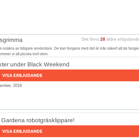
osgrimma
Det finns
28
äldre erbjudand
säkra av tidigare användare. De kan fungera med det är inte säkert att de funge
kommer vi att plocka bort dem.
dukter under Black Weekend
VISA ERBJUDANDE
ember, 2018
i Gardena robotgräsklippare!
VISA ERBJUDANDE