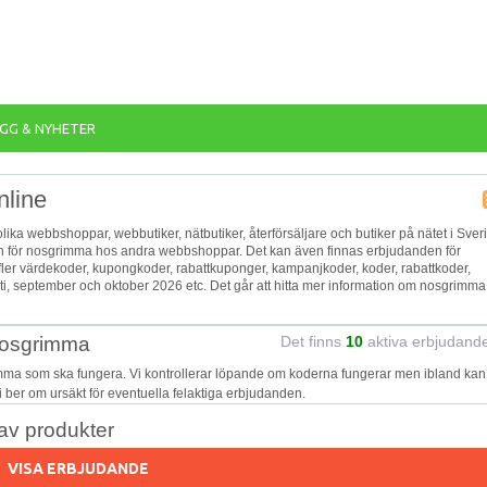
GG & NYHETER
nline
lika webbshoppar, webbutiker, nätbutiker, återförsäljare och butiker på nätet i Sver
den för nosgrimma hos andra webbshoppar. Det kan även finnas erbjudanden för
 fler värdekoder, kupongkoder, rabattkuponger, kampanjkoder, koder, rabattkoder,
 september och oktober 2026 etc. Det går att hitta mer information om nosgrimma
 nosgrimma
Det finns
10
aktiva erbjudand
imma som ska fungera. Vi kontrollerar löpande om koderna fungerar men ibland kan
Vi ber om ursäkt för eventuella felaktiga erbjudanden.
v produkter
VISA ERBJUDANDE