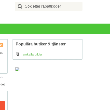
Search
for:
Populära butiker & tjänster
Kupong
ige.
framkalla bilder
Tagg
RSS
en
 det