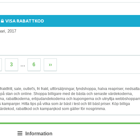
VISA RABATTKOD
uari, 2017
3
…
6
››
raktfritt, sale, outlet's, fri frakt, utförsäljningar, fyndshoppa, halva reapriser, nedsatta
a på stan och online. Shoppa billigare med de bästa och senaste värdekoderna,
na, rabattkoderna, erbjudandekoderna och kupongerna och utnyttja webbshoppar
mpanjer. Hitta tips på vilka som är bäst i test och till bäst priser. Köp billiga
n värdekod, rabattkod och kampanjkod som gäller för nosgrimma.
Information