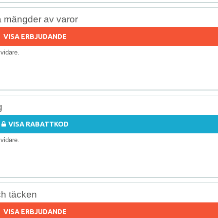
å mängder av varor
VISA ERBJUDANDE
s vidare.
g
VISA RABATTKOD
s vidare.
ch täcken
VISA ERBJUDANDE