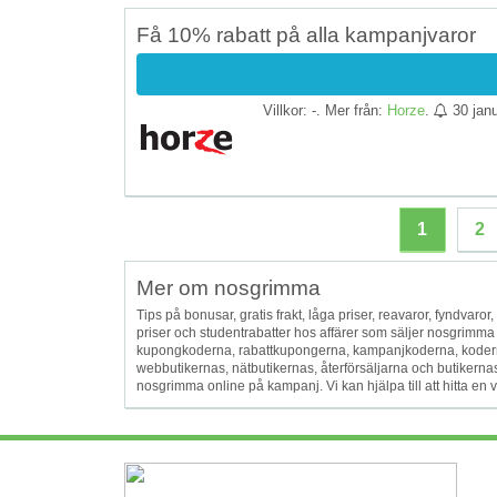
Få 10% rabatt på alla kampanjvaror
Villkor: -. Mer från:
Horze
.
30 jan
1
2
Mer om nosgrimma
Tips på bonusar, gratis frakt, låga priser, reavaror, fyndvaror, f
priser och studentrabatter hos affärer som säljer nosgrimm
kupongkoderna, rabattkupongerna, kampanjkoderna, koder
webbutikernas, nätbutikernas, återförsäljarna och butikernas ka
nosgrimma online på kampanj. Vi kan hjälpa till att hitta e