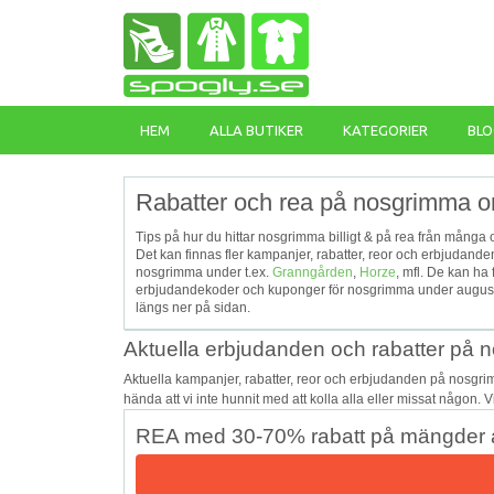
HEM
ALLA BUTIKER
KATEGORIER
BLO
Rabatter och rea på nosgrimma o
Tips på hur du hittar nosgrimma billigt & på rea från många o
Det kan finnas fler kampanjer, rabatter, reor och erbjudan
nosgrimma under t.ex.
Granngården
,
Horze
, mfl. De kan ha
erbjudandekoder och kuponger för nosgrimma under augusti,
längs ner på sidan.
Aktuella erbjudanden och rabatter på
Aktuella kampanjer, rabatter, reor och erbjudanden på nosgr
hända att vi inte hunnit med att kolla alla eller missat någon. 
REA med 30-70% rabatt på mängder a