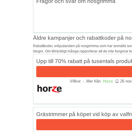
Frågor och svar om nosgrimma
Äldre kampanjer och rabattkoder på n
Rabattkoder, erbjudanden på nosgrimma som har anmälts som o
längre. Om tillräckligt många rapporterar att de inte fungerar 
Upp till 70% rabatt på tusentals pro
Villkor: -. Mer från:
Horze
.
26 nov
Grästrimmer på köpet vid köp av valfr