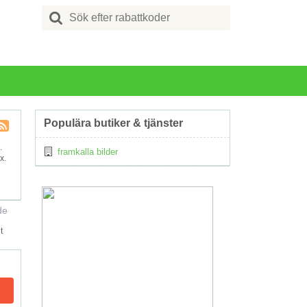
Search
for:
Populära butiker & tjänster
Kupong
.
framkalla bilder
Tagg
x.
RSS
de
t