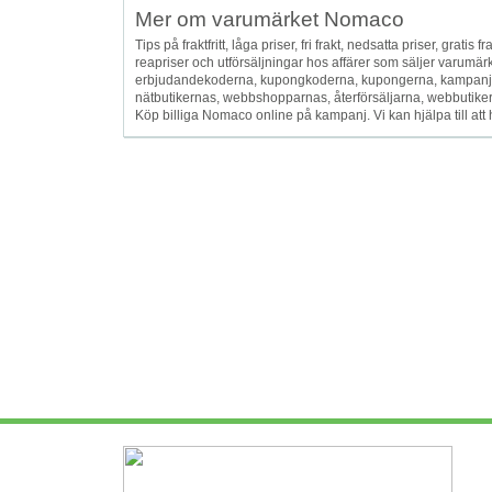
Mer om varumärket Nomaco
Tips på fraktfritt, låga priser, fri frakt, nedsatta priser, grati
reapriser och utförsäljningar hos affärer som säljer varum
erbjudandekoderna, kupongkoderna, kupongerna, kampanjko
nätbutikernas, webbshopparnas, återförsäljarna, webbutikernas
Köp billiga Nomaco online på kampanj. Vi kan hjälpa till at