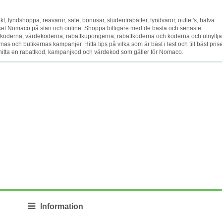
s frakt, fyndshoppa, reavaror, sale, bonusar, studentrabatter, fyndvaror, outlet's, halva
ärket Nomaco på stan och online. Shoppa billigare med de bästa och senaste
derna, värdekoderna, rabattkupongerna, rabattkoderna och koderna och utnyttja
 och butikernas kampanjer. Hitta tips på vilka som är bäst i test och till bäst prise
t hitta en rabattkod, kampanjkod och värdekod som gäller för Nomaco.
Information