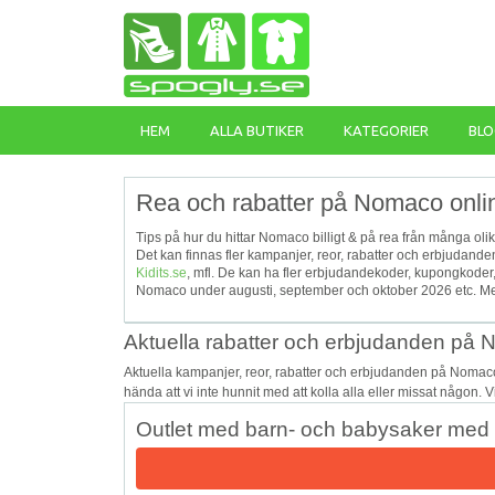
HEM
ALLA BUTIKER
KATEGORIER
BLO
Rea och rabatter på Nomaco onli
Tips på hur du hittar Nomaco billigt & på rea från många olik
Det kan finnas fler kampanjer, reor, rabatter och erbjudan
Kidits.se
, mfl. De kan ha fler erbjudandekoder, kupongkoder
Nomaco under augusti, september och oktober 2026 etc. Me
Aktuella rabatter och erbjudanden på
Aktuella kampanjer, reor, rabatter och erbjudanden på Nomac
hända att vi inte hunnit med att kolla alla eller missat någon. 
Outlet med barn- och babysaker med u