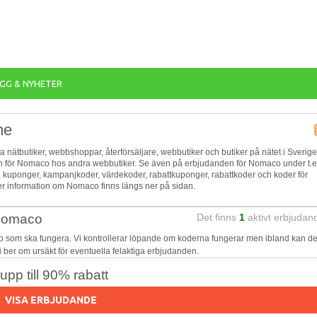
GG & NYHETER
ne
a nätbutiker, webbshoppar, återförsäljare, webbutiker och butiker på nätet i Sverige
den för Nomaco hos andra webbutiker. Se även på erbjudanden för Nomaco under t.e
, kuponger, kampanjkoder, värdekoder, rabattkuponger, rabattkoder och koder för
r information om Nomaco finns längs ner på sidan.
 Nomaco
Det finns
1
aktivt erbjudan
o som ska fungera. Vi kontrollerar löpande om koderna fungerar men ibland kan de
Vi ber om ursäkt för eventuella felaktiga erbjudanden.
pp till 90% rabatt
VISA ERBJUDANDE