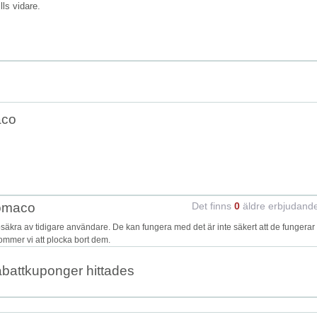
ills vidare.
aco
Nomaco
Det finns
0
äldre erbjudand
ra av tidigare användare. De kan fungera med det är inte säkert att de fungerar
kommer vi att plocka bort dem.
abattkuponger hittades