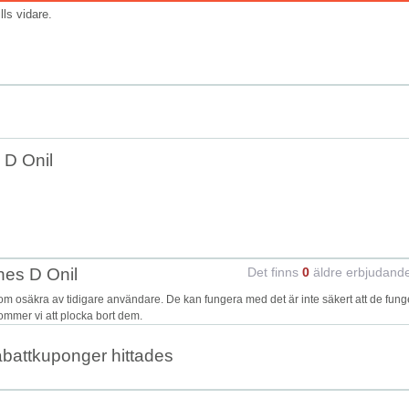
ills vidare.
 D Onil
nes D Onil
Det finns
0
äldre erbjudand
 osäkra av tidigare användare. De kan fungera med det är inte säkert att de fung
kommer vi att plocka bort dem.
abattkuponger hittades