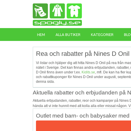
HEM
ALLA BUTIKER
KATEGORIER
BLO
Rea och rabatter på Nines D Onil 
Vi listar och hjälper dig att hitta Nines D Onil på rea från m
nätet i Sverige. Det kan finnas andra erbjudanden, rabatter
D Onil finns även under t.ex.
Kidits.se
, mfl. De kan ha fler 
och rabattkuponger för Nines D Onil under augusti, septemb
denna sida.
Aktuella rabatter och erbjudanden på N
Aktuella erbjudanden, rabatter, reor och kampanjer på Nines 
hända att vi inte hunnit med att kolla alla eller missat någon. 
Outlet med barn- och babysaker med u