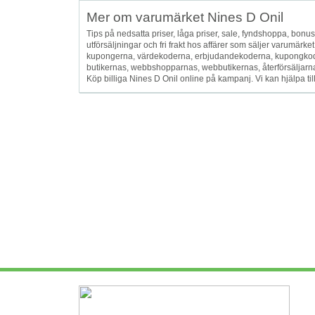
Mer om varumärket Nines D Onil
Tips på nedsatta priser, låga priser, sale, fyndshoppa, bonusar, 
utförsäljningar och fri frakt hos affärer som säljer varumär
kupongerna, värdekoderna, erbjudandekoderna, kupongkode
butikernas, webbshopparnas, webbutikernas, återförsäljarna oc
Köp billiga Nines D Onil online på kampanj. Vi kan hjälpa ti