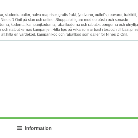
studentrabatter, halva reapriser, gratis frakt, fyndvaror, outlet's, reavaror, fraktfritt,
ket Nines D Onil på stan och online. Shoppa billigare med de bästa och senaste
rna, koderna, kampanjkoderna, rabattkoderna och rabattkupongerna och utnyttja
h nätbutikernas kampanjer. Hitta tips på vilka som är bäst i test och till bäst prise
ll att hitta en värdekod, kampanjkod och rabattkod som gäller för Nines D Onil.
Information