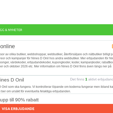
GG & NYHETER
online
assor av olika butiker, webbshoppar, webbutiker, återförsäljare och nätbutiker billigt 
, reor och kampanjer för Nines D Onil hos andra webbutiker. Mer erbjudanden för N
kuponger, värdekoder, erbjudandekoder, kupongkoder, koder, kampanjkoder, rabattk
er och oktober 2026 etc. Mer information om Nines D Onil finns även längs ner på
ines D Onil
Det finns
1
aktivt erbjudan
D Onil som ska fungera. Vi kontrollerar löpande om koderna fungerar men ibland k
Vi ber om ursäkt för eventuella felaktiga erbjudanden.
pp till 90% rabatt
VISA ERBJUDANDE