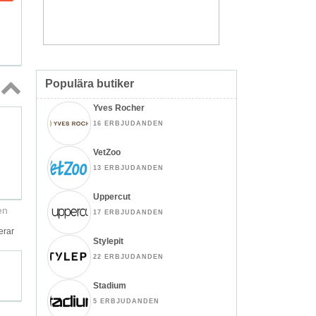
Populära butiker
Yves Rocher
Topp
↑
16 ERBJUDANDEN
VetZoo
13 ERBJUDANDEN
Uppercut
en
17 ERBJUDANDEN
erar
Stylepit
22 ERBJUDANDEN
Stadium
5 ERBJUDANDEN