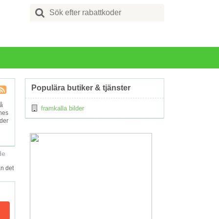
Search
for:
Populära butiker & tjänster
Kupong
på
framkalla bilder
Tagg
ines
RSS
oder
de
an det