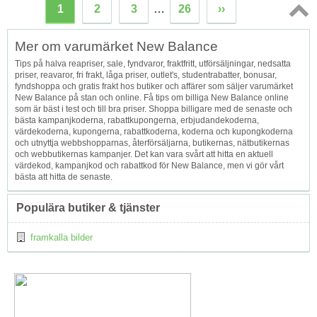
1
2
3
…
26
››
Topp
Mer om varumärket New Balance
↑
Tips på halva reapriser, sale, fyndvaror, fraktfritt, utförsäljningar, nedsatta
priser, reavaror, fri frakt, låga priser, outlet's, studentrabatter, bonusar,
fyndshoppa och gratis frakt hos butiker och affärer som säljer varumärket
New Balance på stan och online. Få tips om billiga New Balance online
som är bäst i test och till bra priser. Shoppa billigare med de senaste och
bästa kampanjkoderna, rabattkupongerna, erbjudandekoderna,
värdekoderna, kupongerna, rabattkoderna, koderna och kupongkoderna
och utnyttja webbshopparnas, återförsäljarna, butikernas, nätbutikernas
och webbutikernas kampanjer. Det kan vara svårt att hitta en aktuell
värdekod, kampanjkod och rabattkod för New Balance, men vi gör vårt
bästa att hitta de senaste.
Populära butiker & tjänster
framkalla bilder