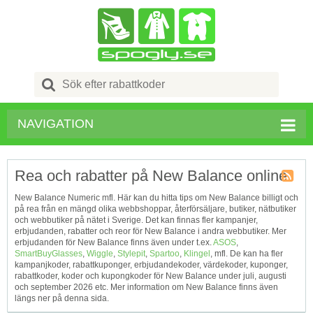
Search
for:
NAVIGATION
Rea och rabatter på New Balance online
Kupong
New Balance Numeric mfl. Här kan du hitta tips om New Balance billigt och
Tagg
på rea från en mängd olika webbshoppar, återförsäljare, butiker, nätbutiker
RSS
och webbutiker på nätet i Sverige. Det kan finnas fler kampanjer,
erbjudanden, rabatter och reor för New Balance i andra webbutiker. Mer
erbjudanden för New Balance finns även under t.ex.
ASOS
,
SmartBuyGlasses
,
Wiggle
,
Stylepit
,
Spartoo
,
Klingel
, mfl. De kan ha fler
kampanjkoder, rabattkuponger, erbjudandekoder, värdekoder, kuponger,
rabattkoder, koder och kupongkoder för New Balance under juli, augusti
och september 2026 etc. Mer information om New Balance finns även
längs ner på denna sida.