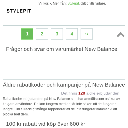
Villkor: -. Mer från:
Stylepit
. Giltig tills vidare.
1
2
3
4
››
Topp
Frågor och svar om varumärket New Balance
↑
Äldre rabattkoder och kampanjer på New Balance
Det finns
128
äldre erbjudanden
Rabattkoder, erbjudanden på New Balance som har anmälts som osäkra av
tidigare användare. De kan fungera med det är inte säkert att de fungerar
längre. Om tillräckligt många rapporterar att de inte fungerar kommer vi att
plocka bort dem.
100 kr rabatt vid köp över 600 kr