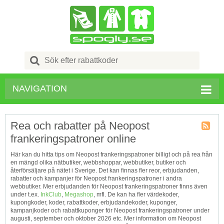
Search
for:
NAVIGATION
Rea och rabatter på Neopost
frankeringspatroner online
Kupong
Tagg
Här kan du hitta tips om Neopost frankeringspatroner billigt och på rea från
RSS
en mängd olika nätbutiker, webbshoppar, webbutiker, butiker och
återförsäljare på nätet i Sverige. Det kan finnas fler reor, erbjudanden,
rabatter och kampanjer för Neopost frankeringspatroner i andra
webbutiker. Mer erbjudanden för Neopost frankeringspatroner finns även
under t.ex.
InkClub
,
Megashop
, mfl. De kan ha fler värdekoder,
kupongkoder, koder, rabattkoder, erbjudandekoder, kuponger,
kampanjkoder och rabattkuponger för Neopost frankeringspatroner under
augusti, september och oktober 2026 etc. Mer information om Neopost