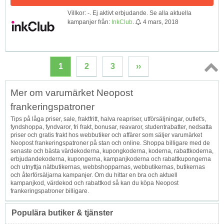
Villkor: -. Ej aktivt erbjudande. Se alla aktuella
kampanjer från:
InkClub
.
4 mars, 2018
1
2
3
››
Topp
Mer om varumärket Neopost
↑
frankeringspatroner
Tips på låga priser, sale, fraktfritt, halva reapriser, utförsäljningar, outlet's,
fyndshoppa, fyndvaror, fri frakt, bonusar, reavaror, studentrabatter, nedsatta
priser och gratis frakt hos webbutiker och affärer som säljer varumärket
Neopost frankeringspatroner på stan och online. Shoppa billigare med de
senaste och bästa värdekoderna, kupongkoderna, koderna, rabattkoderna,
erbjudandekoderna, kupongerna, kampanjkoderna och rabattkupongerna
och utnyttja nätbutikernas, webbshopparnas, webbutikernas, butikernas
och återförsäljarna kampanjer. Om du hittar en bra och aktuell
kampanjkod, värdekod och rabattkod så kan du köpa Neopost
frankeringspatroner billigare.
Populära butiker & tjänster