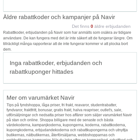
Äldre rabattkoder och kampanjer på Navir
Det finns
0
äldre erbjudanden
Rabattkoder, erbjudanden på Navir som har anmälts som osäkra av tidigare
användare. De kan fungera med det är inte säkert att de fungerar längre. Om
tillräckligt många rapporterar att de inte fungerar kommer vi att plocka bort
dem.
Inga rabattkoder, erbjudanden och
rabattkuponger hittades
Mer om varumärket Navir
Tips på fyndshoppa, låga priser, fri frakt, reavaror, studentrabatter,
fyndvaror, fraktfritt, bonusar, gratis frakt, halva reapriser, outlet's, sale,
utförsäljningar och nedsatta priser hos affärer som säljer varumärket Navir
på stan och online. Shoppa billigare med de senaste och bästa
värdekoderna, kampanjkoderna, kupongerna, koderna, rabattkoderna,
kupongkoderna, erbjudandekoderna och rabattkupongerna och utnyttja
butikernas, nätbutikernas, återförsäljarna, webbshopparnas och