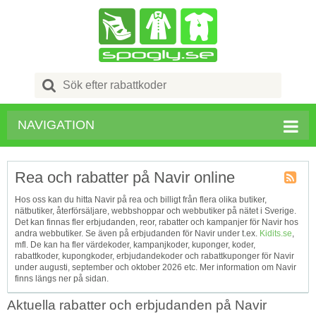
Search
for:
NAVIGATION
Rea och rabatter på Navir online
Kupong
Hos oss kan du hitta Navir på rea och billigt från flera olika butiker,
Tagg
nätbutiker, återförsäljare, webbshoppar och webbutiker på nätet i Sverige.
RSS
Det kan finnas fler erbjudanden, reor, rabatter och kampanjer för Navir hos
andra webbutiker. Se även på erbjudanden för Navir under t.ex.
Kidits.se
,
mfl. De kan ha fler värdekoder, kampanjkoder, kuponger, koder,
rabattkoder, kupongkoder, erbjudandekoder och rabattkuponger för Navir
under augusti, september och oktober 2026 etc. Mer information om Navir
finns längs ner på sidan.
Aktuella rabatter och erbjudanden på Navir