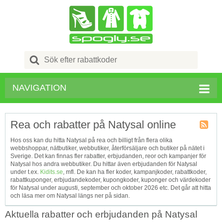
Search
for:
NAVIGATION
Rea och rabatter på Natysal online
Kupong
Hos oss kan du hitta Natysal på rea och billigt från flera olika
Tagg
webbshoppar, nätbutiker, webbutiker, återförsäljare och butiker på nätet i
RSS
Sverige. Det kan finnas fler rabatter, erbjudanden, reor och kampanjer för
Natysal hos andra webbutiker. Du hittar även erbjudanden för Natysal
under t.ex.
Kidits.se
, mfl. De kan ha fler koder, kampanjkoder, rabattkoder,
rabattkuponger, erbjudandekoder, kupongkoder, kuponger och värdekoder
för Natysal under augusti, september och oktober 2026 etc. Det går att hitta
och läsa mer om Natysal längs ner på sidan.
Aktuella rabatter och erbjudanden på Natysal