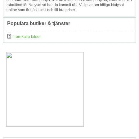
och butikernas kampanjer. När du letar efter en kampanjkod, värdekod och
rabattkod för Natysal så har du kommit rätt. Vi tipsar om billiga Natysal
online som är bäst i test och till bra priser.
Populära butiker & tjänster
framkalla bilder