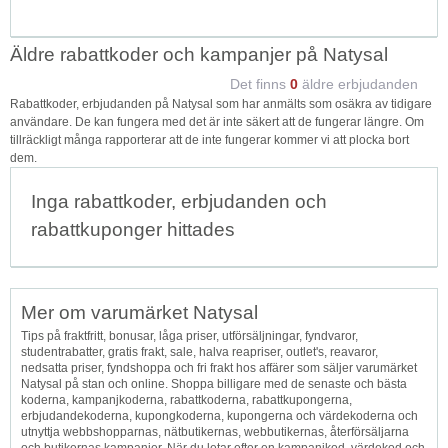
Äldre rabattkoder och kampanjer på Natysal
Det finns
0
äldre erbjudanden
Rabattkoder, erbjudanden på Natysal som har anmälts som osäkra av tidigare
användare. De kan fungera med det är inte säkert att de fungerar längre. Om
tillräckligt många rapporterar att de inte fungerar kommer vi att plocka bort
dem.
Inga rabattkoder, erbjudanden och
rabattkuponger hittades
Mer om varumärket Natysal
Tips på fraktfritt, bonusar, låga priser, utförsäljningar, fyndvaror,
studentrabatter, gratis frakt, sale, halva reapriser, outlet's, reavaror,
nedsatta priser, fyndshoppa och fri frakt hos affärer som säljer varumärket
Natysal på stan och online. Shoppa billigare med de senaste och bästa
koderna, kampanjkoderna, rabattkoderna, rabattkupongerna,
erbjudandekoderna, kupongkoderna, kupongerna och värdekoderna och
utnyttja webbshopparnas, nätbutikernas, webbutikernas, återförsäljarna