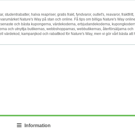
studentrabatter, halva reapriser, gratis frakt, fyndvaror, outlet's, reavaror, fraktfritt,
jer varumärket Nature's Way på stan och online. Få tips om billiga Nature's Way onlin
ed de senaste och bästa kupongerna, värdekoderna, erbjudandekoderna, kupongkoder
na och utnyttja butikernas, webbshopparnas, webbutikernas, återförsäljarna och
ell värdekod, kampanjkod och rabattkod för Nature's Way, men vi gör vårt bästa att h
Information