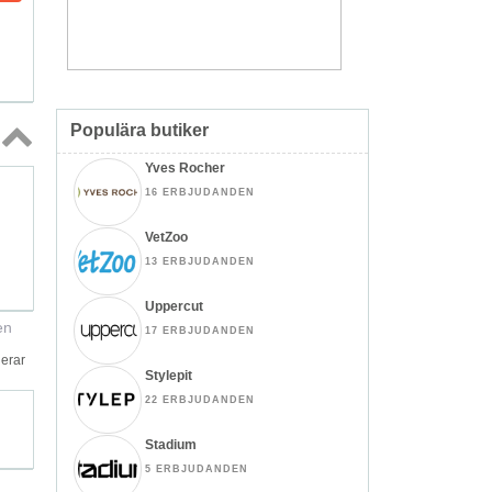
Populära butiker
Yves Rocher
Topp
↑
16 ERBJUDANDEN
VetZoo
13 ERBJUDANDEN
Uppercut
en
17 ERBJUDANDEN
gerar
Stylepit
22 ERBJUDANDEN
Stadium
5 ERBJUDANDEN