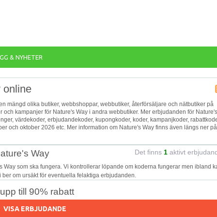
GG & NYHETER
 online
n en mängd olika butiker, webbshoppar, webbutiker, återförsäljare och nätbutiker på
reor och kampanjer för Nature's Way i andra webbutiker. Mer erbjudanden för Nature'
uponger, värdekoder, erbjudandekoder, kupongkoder, koder, kampanjkoder, rabattkod
er och oktober 2026 etc. Mer information om Nature's Way finns även längs ner på
Nature's Way
Det finns
1
aktivt erbjudan
's Way som ska fungera. Vi kontrollerar löpande om koderna fungerar men ibland k
Vi ber om ursäkt för eventuella felaktiga erbjudanden.
pp till 90% rabatt
VISA ERBJUDANDE