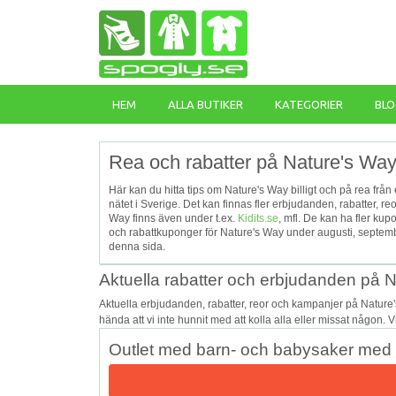
HEM
ALLA BUTIKER
KATEGORIER
BLO
Rea och rabatter på Nature's Way
Här kan du hitta tips om Nature's Way billigt och på rea frå
nätet i Sverige. Det kan finnas fler erbjudanden, rabatter, 
Way finns även under t.ex.
Kidits.se
, mfl. De kan ha fler k
och rabattkuponger för Nature's Way under augusti, septemb
denna sida.
Aktuella rabatter och erbjudanden på 
Aktuella erbjudanden, rabatter, reor och kampanjer på Nature
hända att vi inte hunnit med att kolla alla eller missat någon. 
Outlet med barn- och babysaker med u