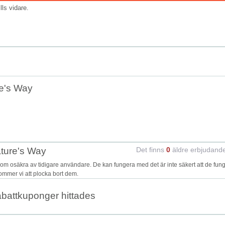
ills vidare.
e's Way
ature's Way
Det finns
0
äldre erbjudand
m osäkra av tidigare användare. De kan fungera med det är inte säkert att de fun
kommer vi att plocka bort dem.
abattkuponger hittades