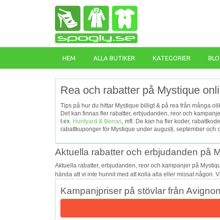
HEM
ALLA BUTIKER
KATEGORIER
BLO
Rea och rabatter på Mystique onl
Tips på hur du hittar Mystique billigt & på rea från många ol
Det kan finnas fler rabatter, erbjudanden, reor och kampanj
t.ex.
Huntyard & Berras
, mfl. De kan ha fler koder, rabattk
rabattkuponger för Mystique under augusti, september och ok
Aktuella rabatter och erbjudanden på 
Aktuella rabatter, erbjudanden, reor och kampanjer på Mystiq
hända att vi inte hunnit med att kolla alla eller missat någon. 
Kampanjpriser på stövlar från Avigno