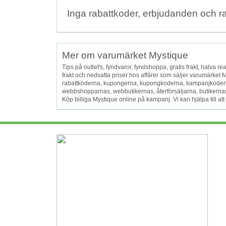
Inga rabattkoder, erbjudanden och r
Mer om varumärket Mystique
Tips på outlet's, fyndvaror, fyndshoppa, gratis frakt, halva reapr
frakt och nedsatta priser hos affärer som säljer varumärket
rabattkoderna, kupongerna, kupongkoderna, kampanjkodern
webbshopparnas, webbutikernas, återförsäljarna, butikernas oc
Köp billiga Mystique online på kampanj. Vi kan hjälpa till a