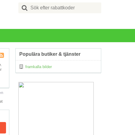
Search
for:
Populära butiker & tjänster
Kupong
e.
framkalla bilder
Tagg
r
RSS
en
et