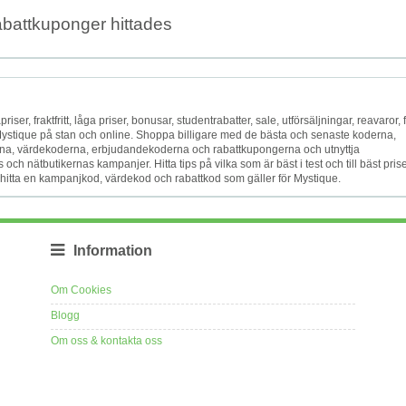
abattkuponger hittades
iser, fraktfritt, låga priser, bonusar, studentrabatter, sale, utförsäljningar, reavaror, f
 Mystique på stan och online. Shoppa billigare med de bästa och senaste koderna,
a, värdekoderna, erbjudandekoderna och rabattkupongerna och utnyttja
h nätbutikernas kampanjer. Hitta tips på vilka som är bäst i test och till bäst prise
tt hitta en kampanjkod, värdekod och rabattkod som gäller för Mystique.
Information
Om Cookies
Blogg
Om oss & kontakta oss