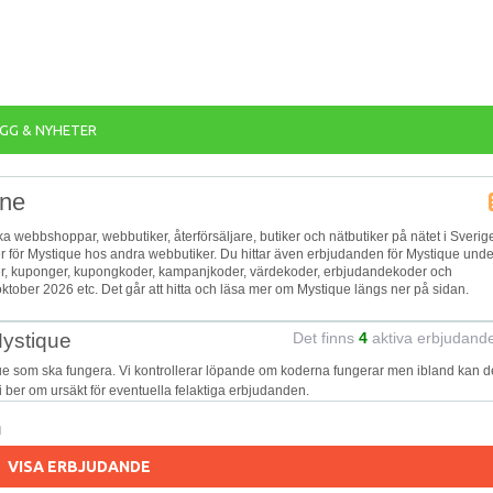
GG & NYHETER
ine
ika webbshoppar, webbutiker, återförsäljare, butiker och nätbutiker på nätet i Sverig
er för Mystique hos andra webbutiker. Du hittar även erbjudanden för Mystique unde
oder, kuponger, kupongkoder, kampanjkoder, värdekoder, erbjudandekoder och
tober 2026 etc. Det går att hitta och läsa mer om Mystique längs ner på sidan.
Mystique
Det finns
4
aktiva erbjudand
ue som ska fungera. Vi kontrollerar löpande om koderna fungerar men ibland kan d
Vi ber om ursäkt för eventuella felaktiga erbjudanden.
n
VISA ERBJUDANDE