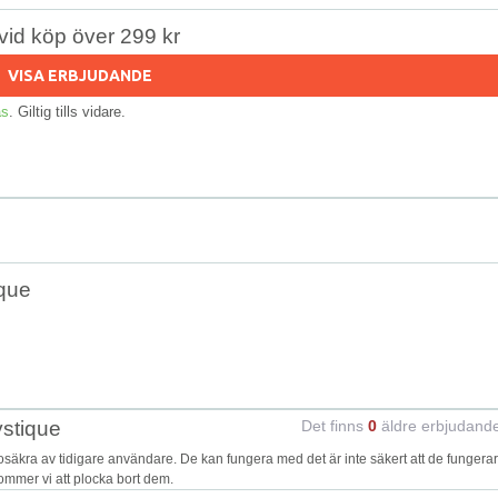
r vid köp över 299 kr
VISA ERBJUDANDE
as
. Giltig tills vidare.
ique
ystique
Det finns
0
äldre erbjudand
kra av tidigare användare. De kan fungera med det är inte säkert att de fungerar
kommer vi att plocka bort dem.