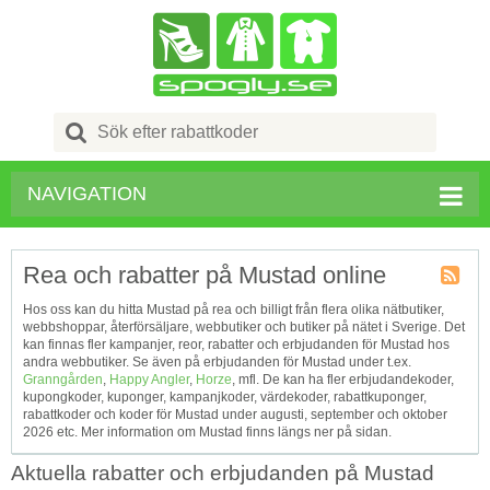
Search
for:
NAVIGATION
Rea och rabatter på Mustad online
Kupong
Hos oss kan du hitta Mustad på rea och billigt från flera olika nätbutiker,
Tagg
webbshoppar, återförsäljare, webbutiker och butiker på nätet i Sverige. Det
RSS
kan finnas fler kampanjer, reor, rabatter och erbjudanden för Mustad hos
andra webbutiker. Se även på erbjudanden för Mustad under t.ex.
Granngården
,
Happy Angler
,
Horze
, mfl. De kan ha fler erbjudandekoder,
kupongkoder, kuponger, kampanjkoder, värdekoder, rabattkuponger,
rabattkoder och koder för Mustad under augusti, september och oktober
2026 etc. Mer information om Mustad finns längs ner på sidan.
Aktuella rabatter och erbjudanden på Mustad