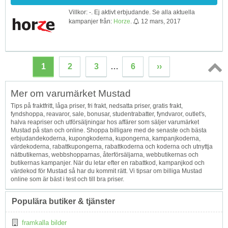
Villkor: -. Ej aktivt erbjudande. Se alla aktuella
kampanjer från:
Horze
.
12 mars, 2017
1
2
3
…
6
››
Topp
Mer om varumärket Mustad
↑
Tips på fraktfritt, låga priser, fri frakt, nedsatta priser, gratis frakt,
fyndshoppa, reavaror, sale, bonusar, studentrabatter, fyndvaror, outlet's,
halva reapriser och utförsäljningar hos affärer som säljer varumärket
Mustad på stan och online. Shoppa billigare med de senaste och bästa
erbjudandekoderna, kupongkoderna, kupongerna, kampanjkoderna,
värdekoderna, rabattkupongerna, rabattkoderna och koderna och utnyttja
nätbutikernas, webbshopparnas, återförsäljarna, webbutikernas och
butikernas kampanjer. När du letar efter en rabattkod, kampanjkod och
värdekod för Mustad så har du kommit rätt. Vi tipsar om billiga Mustad
online som är bäst i test och till bra priser.
Populära butiker & tjänster
framkalla bilder