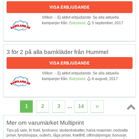
VISA ERBJUDANDE
Villkor: -. Ej aktivt erbjudande. Se alla aktuella
kampanjer från:
Babyland
.
5 september, 2017
3 för 2 på alla barnkläder från Hummel
VISA ERBJUDANDE
Villkor: -. Ej aktivt erbjudande. Se alla aktuella
kampanjer från:
Babyland
.
8 augusti, 2017
1
2
3
…
14
››
Topp
Mer om varumärket Multiprint
↑
Tips på sale, fri frakt, fyndvaror, studentrabatter, halva reapriser, nedsatta
priser, fyndshoppa, outlet's, låga priser, fraktfritt, utförsäljningar, bonusar,