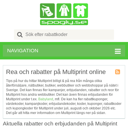
Search
for:
NAVIGATION
Rea och rabatter på Multiprint online
Kupong
Tips på hur du hittar Multiprint billigt & på rea från många olika
Tagg
återförsäljare, nätbutiker, butiker, webbutiker och webbshoppar på nätet i
RSS
Sverige. Det kan finnas fler kampanjer, erbjudanden, rabatter och reor för
Multiprint hos andra webbutiker. Det kan även finnas erbjudanden för
Multiprint under t.ex.
Babyland
, mfl. De kan ha fler rabattkuponger,
värdekoder, kampanjkoder, erbjudandekoder, koder, kuponger, rabattkoder
och kupongkoder för Multiprint under juli, augusti och oktober 2026 etc.
Det går att hitta mer information om Multiprint längs ner på sidan.
Aktuella rabatter och erbjudanden på Multiprint