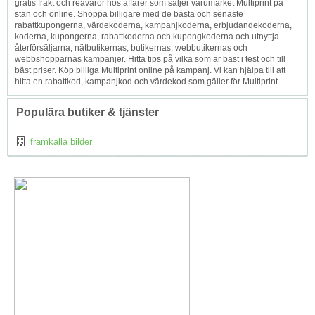
gratis frakt och reavaror hos affärer som säljer varumärket Multiprint på
stan och online. Shoppa billigare med de bästa och senaste
rabattkupongerna, värdekoderna, kampanjkoderna, erbjudandekoderna,
koderna, kupongerna, rabattkoderna och kupongkoderna och utnyttja
återförsäljarna, nätbutikernas, butikernas, webbutikernas och
webbshopparnas kampanjer. Hitta tips på vilka som är bäst i test och till
bäst priser. Köp billiga Multiprint online på kampanj. Vi kan hjälpa till att
hitta en rabattkod, kampanjkod och värdekod som gäller för Multiprint.
Populära butiker & tjänster
framkalla bilder