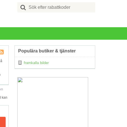
Search
for:
Populära butiker & tjänster
Kupong
på
framkalla bilder
Tagg
RSS
n
en
d kan