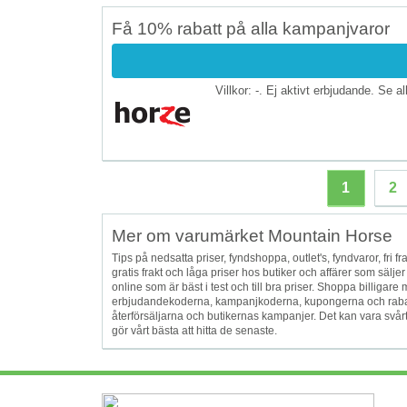
Få 10% rabatt på alla kampanjvaror
Villkor: -. Ej aktivt erbjudande. Se a
1
2
Mer om varumärket Mountain Horse
Tips på nedsatta priser, fyndshoppa, outlet's, fyndvaror, fri fra
gratis frakt och låga priser hos butiker och affärer som säl
online som är bäst i test och till bra priser. Shoppa billi
erbjudandekoderna, kampanjkoderna, kupongerna och rabat
återförsäljarna och butikernas kampanjer. Det kan vara svår
gör vårt bästa att hitta de senaste.