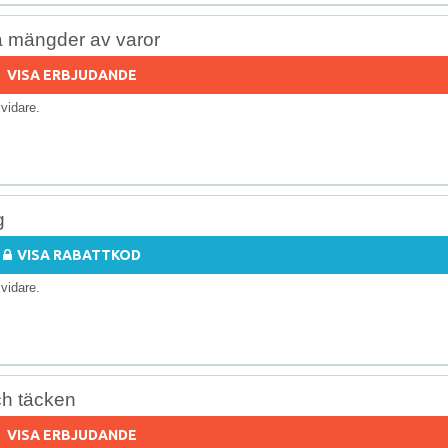
å mängder av varor
VISA ERBJUDANDE
s vidare.
g
VISA RABATTKOD
s vidare.
ch täcken
VISA ERBJUDANDE