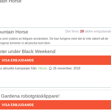
tain Horse
ountain Horse
Det finns
28
äldre erbjudand
som osäkra av tidigare användare. De kan fungera med det är inte säkert att de
fungerar kommer vi att plocka bort dem.
dukter under Black Weekend
VISA ERBJUDANDE
lla aktuella kampanjer från:
Horze
.
26 november, 2018
i Gardena robotgräsklippare!
VISA ERBJUDANDE