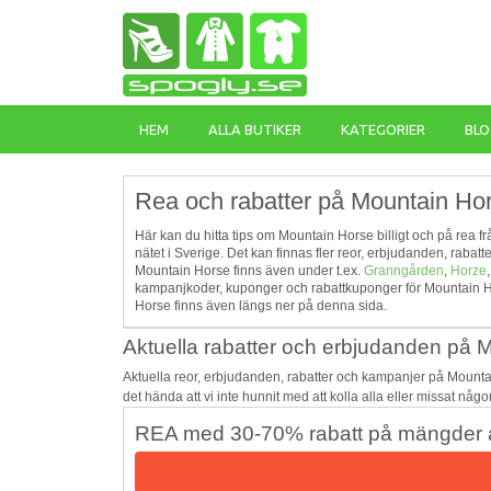
HEM
ALLA BUTIKER
KATEGORIER
BLO
Rea och rabatter på Mountain Hor
Här kan du hitta tips om Mountain Horse billigt och på rea f
nätet i Sverige. Det kan finnas fler reor, erbjudanden, raba
Mountain Horse finns även under t.ex.
Granngården
,
Horze
kampanjkoder, kuponger och rabattkuponger för Mountain H
Horse finns även längs ner på denna sida.
Aktuella rabatter och erbjudanden på 
Aktuella reor, erbjudanden, rabatter och kampanjer på Mount
det hända att vi inte hunnit med att kolla alla eller missat någ
REA med 30-70% rabatt på mängder a