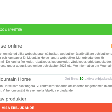
GG & NYHETER
se online
rån en mängd olika webbshoppar, nätbutiker, webbutiker, återförsäljare och butiker 
tter och kampanjer för Mountain Horse i andra webbutiker. Mer erbjudanden för
, mfl. De kan ha fler koder, rabattkoder, kupongkoder, värdekoder, erbjudandekoder,
orse under augusti, september och oktober 2026 etc. Mer information om Mountai
Mountain Horse
Det finns
10
aktiva erbjudand
ain Horse som ska fungera. Vi kontrollerar löpande om koderna fungerar men iblan
on. Vi ber om ursäkt för eventuella felaktiga erbjudanden.
v produkter
VISA ERBJUDANDE