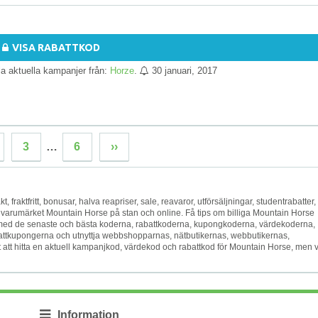
VISA RABATTKOD
lla aktuella kampanjer från:
Horze
.
30 januari, 2017
3
…
6
››
kt, fraktfritt, bonusar, halva reapriser, sale, reavaror, utförsäljningar, studentrabatter,
jer varumärket Mountain Horse på stan och online. Få tips om billiga Mountain Horse
gare med de senaste och bästa koderna, rabattkoderna, kupongkoderna, värdekoderna,
tkupongerna och utnyttja webbshopparnas, nätbutikernas, webbutikernas,
t att hitta en aktuell kampanjkod, värdekod och rabattkod för Mountain Horse, men v
Information