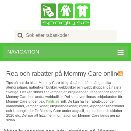
Search
for:
NAVIGATION
Rea och rabatter på Mommy Care online
Kupong
Tips på hur du hittar Mommy Care billigt & på rea från många olika
Tagg
återförsäljare, nätbutiker, butiker, webbutiker och webbshoppar på nätet i
RSS
Sverige. Det kan finnas fler kampanjer, erbjudanden, rabatter och reor för
Mommy Care hos andra webbutiker. Det kan även finnas erbjudanden för
Mommy Care under t.ex.
Kidits.se
, mfl. De kan ha fler rabattkuponger,
värdekoder, kampanjkoder, erbjudandekoder, koder, kuponger, rabattkoder
och kupongkoder för Mommy Care under augusti, september och oktober
2026 etc. Det går att hitta mer information om Mommy Care längs ner på
sidan.