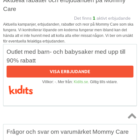
Aktuella rabatter och erbjudanden på Mommy
Care
Det finns
1
aktivt erbjudande
Aktuella kampanjer, erbjudanden, rabatter och reor på Mommy Care som ska
fungera. Vi kontrollerar löpande om koderna fungerar men ibland kan det
hända att vi inte hunnit med att kolla alla eller missat någon. Vi ber om ursäkt
för eventuella felaktiga erbjudanden.
Outlet med barn- och babysaker med upp till
90% rabatt
VISA ERBJUDANDE
Villkor: -. Mer från:
Kidits.se
. Giltig tills vidare.
Topp
Frågor och svar om varumärket Mommy Care
↑