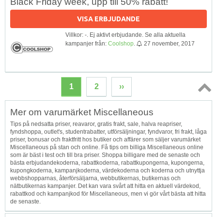
Black Friday week, upp till 50% rabatt!
VISA ERBJUDANDE
Villkor: -. Ej aktivt erbjudande. Se alla aktuella
kampanjer från:
Coolshop
.
27 november, 2017
1
2
››
Topp
Mer om varumärket Miscellaneous
↑
Tips på nedsatta priser, reavaror, gratis frakt, sale, halva reapriser,
fyndshoppa, outlet's, studentrabatter, utförsäljningar, fyndvaror, fri frakt, låga
priser, bonusar och fraktfritt hos butiker och affärer som säljer varumärket
Miscellaneous på stan och online. Få tips om billiga Miscellaneous online
som är bäst i test och till bra priser. Shoppa billigare med de senaste och
bästa erbjudandekoderna, rabattkoderna, rabattkupongerna, kupongerna,
kupongkoderna, kampanjkoderna, värdekoderna och koderna och utnyttja
webbshopparnas, återförsäljarna, webbutikernas, butikernas och
nätbutikernas kampanjer. Det kan vara svårt att hitta en aktuell värdekod,
rabattkod och kampanjkod för Miscellaneous, men vi gör vårt bästa att hitta
de senaste.