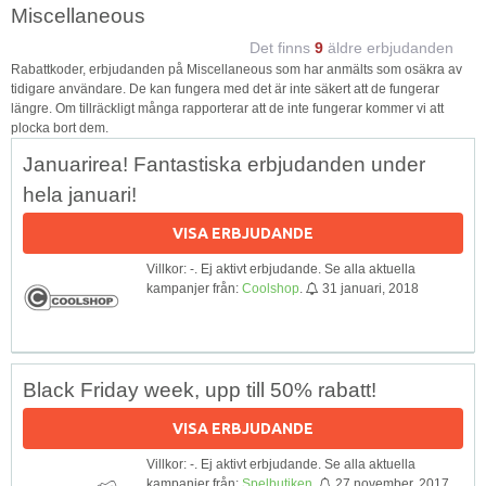
Miscellaneous
Det finns
9
äldre erbjudanden
Rabattkoder, erbjudanden på Miscellaneous som har anmälts som osäkra av
tidigare användare. De kan fungera med det är inte säkert att de fungerar
längre. Om tillräckligt många rapporterar att de inte fungerar kommer vi att
plocka bort dem.
Januarirea! Fantastiska erbjudanden under
hela januari!
VISA ERBJUDANDE
Villkor: -. Ej aktivt erbjudande. Se alla aktuella
kampanjer från:
Coolshop
.
31 januari, 2018
Black Friday week, upp till 50% rabatt!
VISA ERBJUDANDE
Villkor: -. Ej aktivt erbjudande. Se alla aktuella
kampanjer från:
Spelbutiken
.
27 november, 2017