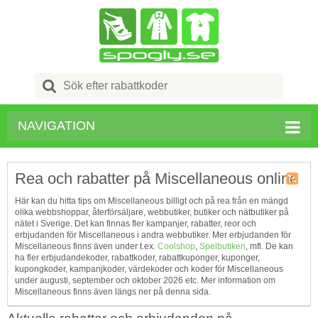
Search
for:
NAVIGATION
Rea och rabatter på Miscellaneous online
Kupong
Här kan du hitta tips om Miscellaneous billigt och på rea från en mängd
Tagg
olika webbshoppar, återförsäljare, webbutiker, butiker och nätbutiker på
RSS
nätet i Sverige. Det kan finnas fler kampanjer, rabatter, reor och
erbjudanden för Miscellaneous i andra webbutiker. Mer erbjudanden för
Miscellaneous finns även under t.ex.
Coolshop
,
Spelbutiken
, mfl. De kan
ha fler erbjudandekoder, rabattkoder, rabattkuponger, kuponger,
kupongkoder, kampanjkoder, värdekoder och koder för Miscellaneous
under augusti, september och oktober 2026 etc. Mer information om
Miscellaneous finns även längs ner på denna sida.