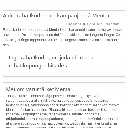
Äldre rabattkoder och kampanjer på Mentari
Det finns
0
äldre erbjudanden
Rabattkoder, erbjudanden på Mentari som har anmälts som osäkra av tidigare
användare. De kan fungera med det är inte säkert att de fungerar längre. Om
tillräckligt många rapporterar att de inte fungerar kommer vi att plocka bort
dem.
Inga rabattkoder, erbjudanden och
rabattkuponger hittades
Mer om varumärket Mentari
Tips på fraktfritt, bonusar, låga priser, utförsäljningar, fyndvaror,
studentrabatter, gratis frakt, sale, halva reapriser, outlet's, reavaror,
nedsatta priser, fyndshoppa och fri frakt hos affärer som säljer varumärket
Mentari på stan och online. Shoppa billigare med de bästa och senaste
koderna, kampanjkoderna, rabattkoderna, rabattkupongerna,
erbjudandekoderna, kupongkoderna, kupongerna och värdekoderna och
utnyttja webbshopparnas, nätbutikernas, webbutikernas, återförsäljarna