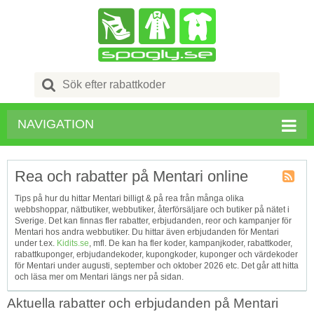
Search
for:
NAVIGATION
Rea och rabatter på Mentari online
Kupong
Tips på hur du hittar Mentari billigt & på rea från många olika
Tagg
webbshoppar, nätbutiker, webbutiker, återförsäljare och butiker på nätet i
RSS
Sverige. Det kan finnas fler rabatter, erbjudanden, reor och kampanjer för
Mentari hos andra webbutiker. Du hittar även erbjudanden för Mentari
under t.ex.
Kidits.se
, mfl. De kan ha fler koder, kampanjkoder, rabattkoder,
rabattkuponger, erbjudandekoder, kupongkoder, kuponger och värdekoder
för Mentari under augusti, september och oktober 2026 etc. Det går att hitta
och läsa mer om Mentari längs ner på sidan.
Aktuella rabatter och erbjudanden på Mentari