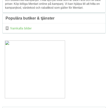
och butikernas kampanjer. Hitta tips på vilka som är bäst i test och till bäst
priser. Köp billiga Mentari online på kampanj. Vi kan hjälpa till att hitta en
kampanjkod, värdekod och rabattkod som gäller för Mentari.
Populära butiker & tjänster
framkalla bilder