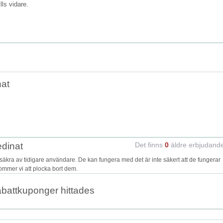
ills vidare.
nat
edinat
Det finns
0
äldre erbjudand
kra av tidigare användare. De kan fungera med det är inte säkert att de fungerar
kommer vi att plocka bort dem.
abattkuponger hittades