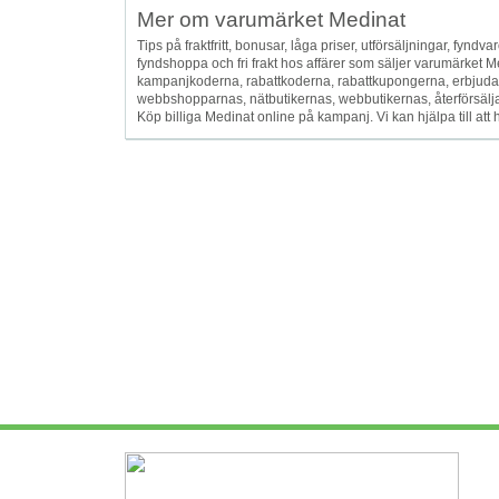
Mer om varumärket Medinat
Tips på fraktfritt, bonusar, låga priser, utförsäljningar, fyndvar
fyndshoppa och fri frakt hos affärer som säljer varumärket 
kampanjkoderna, rabattkoderna, rabattkupongerna, erbjud
webbshopparnas, nätbutikernas, webbutikernas, återförsäljarna
Köp billiga Medinat online på kampanj. Vi kan hjälpa till at