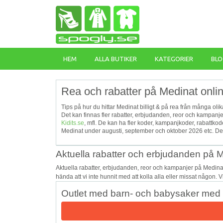
HEM
ALLA BUTIKER
KATEGORIER
BLO
Rea och rabatter på Medinat onli
Tips på hur du hittar Medinat billigt & på rea från många oli
Det kan finnas fler rabatter, erbjudanden, reor och kampanj
Kidits.se
, mfl. De kan ha fler koder, kampanjkoder, rabattk
Medinat under augusti, september och oktober 2026 etc. Det 
Aktuella rabatter och erbjudanden på 
Aktuella rabatter, erbjudanden, reor och kampanjer på Medina
hända att vi inte hunnit med att kolla alla eller missat någon. 
Outlet med barn- och babysaker med u