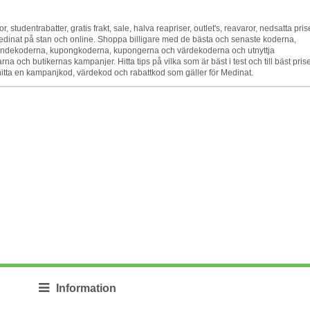
or, studentrabatter, gratis frakt, sale, halva reapriser, outlet's, reavaror, nedsatta pris
Medinat på stan och online. Shoppa billigare med de bästa och senaste koderna,
andekoderna, kupongkoderna, kupongerna och värdekoderna och utnyttja
 och butikernas kampanjer. Hitta tips på vilka som är bäst i test och till bäst prise
t hitta en kampanjkod, värdekod och rabattkod som gäller för Medinat.
Information