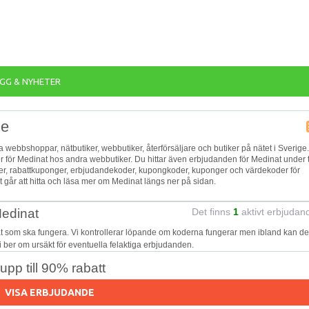
GG & NYHETER
ne
ka webbshoppar, nätbutiker, webbutiker, återförsäljare och butiker på nätet i Sverige.
er för Medinat hos andra webbutiker. Du hittar även erbjudanden för Medinat under t
oder, rabattkuponger, erbjudandekoder, kupongkoder, kuponger och värdekoder för
går att hitta och läsa mer om Medinat längs ner på sidan.
Medinat
Det finns
1
aktivt erbjudan
t som ska fungera. Vi kontrollerar löpande om koderna fungerar men ibland kan de
Vi ber om ursäkt för eventuella felaktiga erbjudanden.
pp till 90% rabatt
VISA ERBJUDANDE