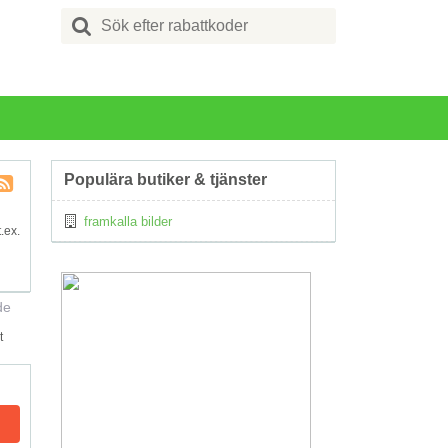
Search
for:
Populära butiker & tjänster
Kupong
framkalla bilder
Tagg
.ex.
RSS
de
t