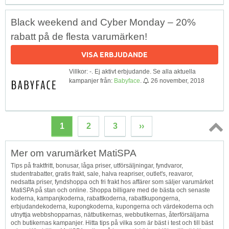
Black weekend and Cyber Monday – 20%
rabatt på de flesta varumärken!
VISA ERBJUDANDE
Villkor: -. Ej aktivt erbjudande. Se alla aktuella
kampanjer från:
Babyface
.
26 november, 2018
1
2
3
››
Topp
Mer om varumärket MatiSPA
↑
Tips på fraktfritt, bonusar, låga priser, utförsäljningar, fyndvaror,
studentrabatter, gratis frakt, sale, halva reapriser, outlet's, reavaror,
nedsatta priser, fyndshoppa och fri frakt hos affärer som säljer varumärket
MatiSPA på stan och online. Shoppa billigare med de bästa och senaste
koderna, kampanjkoderna, rabattkoderna, rabattkupongerna,
erbjudandekoderna, kupongkoderna, kupongerna och värdekoderna och
utnyttja webbshopparnas, nätbutikernas, webbutikernas, återförsäljarna
och butikernas kampanjer. Hitta tips på vilka som är bäst i test och till bäst