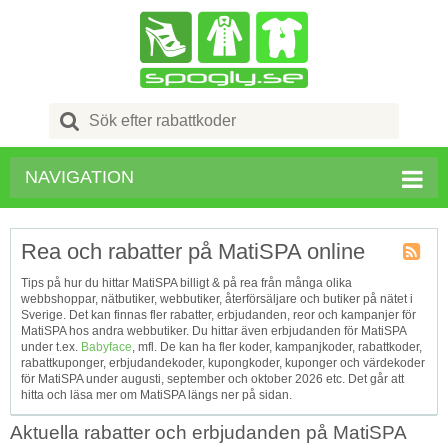
Search
for:
NAVIGATION
Rea och rabatter på MatiSPA online
Kupong
Tips på hur du hittar MatiSPA billigt & på rea från många olika
Tagg
webbshoppar, nätbutiker, webbutiker, återförsäljare och butiker på nätet i
RSS
Sverige. Det kan finnas fler rabatter, erbjudanden, reor och kampanjer för
MatiSPA hos andra webbutiker. Du hittar även erbjudanden för MatiSPA
under t.ex.
Babyface
, mfl. De kan ha fler koder, kampanjkoder, rabattkoder,
rabattkuponger, erbjudandekoder, kupongkoder, kuponger och värdekoder
för MatiSPA under augusti, september och oktober 2026 etc. Det går att
hitta och läsa mer om MatiSPA längs ner på sidan.
Aktuella rabatter och erbjudanden på MatiSPA