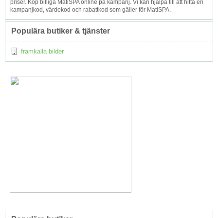
priser. Köp billiga MatiSPA online på kampanj. Vi kan hjälpa till att hitta en
kampanjkod, värdekod och rabattkod som gäller för MatiSPA.
Populära butiker & tjänster
framkalla bilder