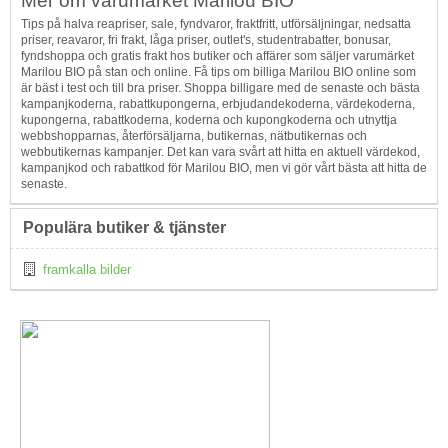
Mer om varumärket Marilou BIO
Tips på halva reapriser, sale, fyndvaror, fraktfritt, utförsäljningar, nedsatta
priser, reavaror, fri frakt, låga priser, outlet's, studentrabatter, bonusar,
fyndshoppa och gratis frakt hos butiker och affärer som säljer varumärket
Marilou BIO på stan och online. Få tips om billiga Marilou BIO online som
är bäst i test och till bra priser. Shoppa billigare med de senaste och bästa
kampanjkoderna, rabattkupongerna, erbjudandekoderna, värdekoderna,
kupongerna, rabattkoderna, koderna och kupongkoderna och utnyttja
webbshopparnas, återförsäljarna, butikernas, nätbutikernas och
webbutikernas kampanjer. Det kan vara svårt att hitta en aktuell värdekod,
kampanjkod och rabattkod för Marilou BIO, men vi gör vårt bästa att hitta de
senaste.
Populära butiker & tjänster
framkalla bilder