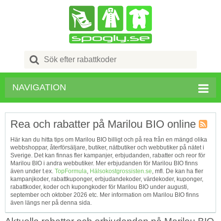
Search
for:
NAVIGATION
Rea och rabatter på Marilou BIO online
Kupong
Här kan du hitta tips om Marilou BIO billigt och på rea från en mängd olika
Tagg
webbshoppar, återförsäljare, butiker, nätbutiker och webbutiker på nätet i
RSS
Sverige. Det kan finnas fler kampanjer, erbjudanden, rabatter och reor för
Marilou BIO i andra webbutiker. Mer erbjudanden för Marilou BIO finns
även under t.ex.
TopFormula
,
Hälsokostgrossisten.se
, mfl. De kan ha fler
kampanjkoder, rabattkuponger, erbjudandekoder, värdekoder, kuponger,
rabattkoder, koder och kupongkoder för Marilou BIO under augusti,
september och oktober 2026 etc. Mer information om Marilou BIO finns
även längs ner på denna sida.