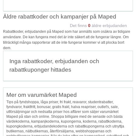
Äldre rabattkoder och kampanjer på Maped
Det finns
0
äldre erbjudanden
Rabattkoder, erbjudanden på Maped som har anmälts som osäkra av tidigare
användare. De kan fungera med det är inte säkert att de fungerar längre. Om
tillräckligt många rapporterar att de inte fungerar kommer vi att plocka bort
dem.
Inga rabattkoder, erbjudanden och
rabattkuponger hittades
Mer om varumärket Maped
Tips på fyndshoppa, låga priser, fri frakt, reavaror, studentrabatter,
fyndvaror, fraktfritt, bonusar, gratis frakt, halva reapriser, outlet's, sale,
utförsäljningar och nedsatta priser hos affärer som säljer varumärket
Maped på stan och online. Shoppa billigare med de senaste och bästa
värdekoderna, kampanjkoderna, kupongerna, koderna, rabattkoderna,
kupongkoderna, erbjudandekoderna och rabattkupongerna och utnyttja
butikernas, nätbutikernas, återförsäljarna, webbshopparnas och