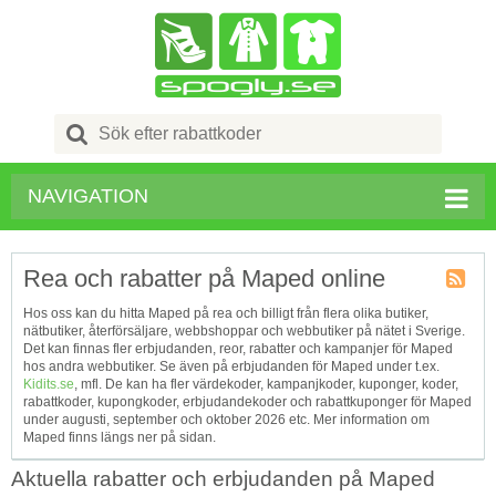
Search
for:
NAVIGATION
Rea och rabatter på Maped online
Kupong
Hos oss kan du hitta Maped på rea och billigt från flera olika butiker,
Tagg
nätbutiker, återförsäljare, webbshoppar och webbutiker på nätet i Sverige.
RSS
Det kan finnas fler erbjudanden, reor, rabatter och kampanjer för Maped
hos andra webbutiker. Se även på erbjudanden för Maped under t.ex.
Kidits.se
, mfl. De kan ha fler värdekoder, kampanjkoder, kuponger, koder,
rabattkoder, kupongkoder, erbjudandekoder och rabattkuponger för Maped
under augusti, september och oktober 2026 etc. Mer information om
Maped finns längs ner på sidan.
Aktuella rabatter och erbjudanden på Maped