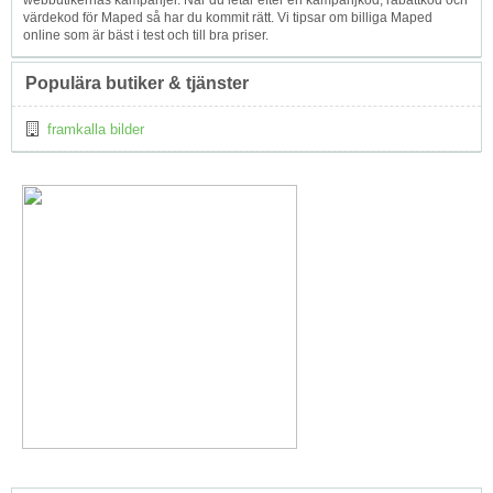
webbutikernas kampanjer. När du letar efter en kampanjkod, rabattkod och
värdekod för Maped så har du kommit rätt. Vi tipsar om billiga Maped
online som är bäst i test och till bra priser.
Populära butiker & tjänster
framkalla bilder