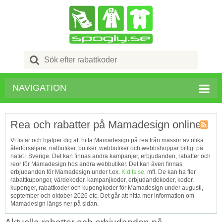
Search
for:
NAVIGATION
Rea och rabatter på Mamadesign online
Kupong
Vi listar och hjälper dig att hitta Mamadesign på rea från massor av olika
Tagg
återförsäljare, nätbutiker, butiker, webbutiker och webbshoppar billigt på
RSS
nätet i Sverige. Det kan finnas andra kampanjer, erbjudanden, rabatter och
reor för Mamadesign hos andra webbutiker. Det kan även finnas
erbjudanden för Mamadesign under t.ex.
Kidits.se
, mfl. De kan ha fler
rabattkuponger, värdekoder, kampanjkoder, erbjudandekoder, koder,
kuponger, rabattkoder och kupongkoder för Mamadesign under augusti,
september och oktober 2026 etc. Det går att hitta mer information om
Mamadesign längs ner på sidan.