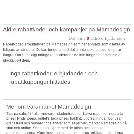
Äldre rabattkoder och kampanjer på Mamadesign
Det finns
0
äldre erbjudanden
Rabattkoder, erbjudanden på Mamadesign som har anmälts som osäkra av
tidigare användare. De kan fungera med det är inte säkert att de fungerar
längre. Om tillräckligt många rapporterar att de inte fungerar kommer vi att
plocka bort dem.
Inga rabattkoder, erbjudanden och
rabattkuponger hittades
Mer om varumärket Mamadesign
Tips på sale, fri frakt, fyndvaror, studentrabatter, halva reapriser, nedsatta
priser, fyndshoppa, outlet's, låga priser, fraktfritt, utförsäljningar, bonusar,
gratis frakt och reavaror hos affärer som säljer varumärket Mamadesign på
stan och online. Shoppa billigare med de bästa och senaste
rabattkupongerna, värdekoderna, kampanjkoderna, erbjudandekoderna,