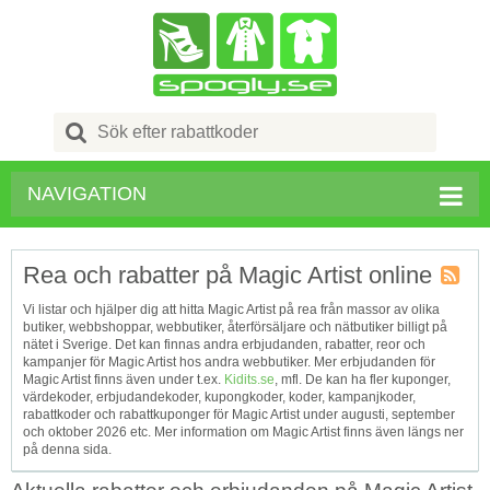
Search
for:
NAVIGATION
Rea och rabatter på Magic Artist online
Kupong
Vi listar och hjälper dig att hitta Magic Artist på rea från massor av olika
Tagg
butiker, webbshoppar, webbutiker, återförsäljare och nätbutiker billigt på
RSS
nätet i Sverige. Det kan finnas andra erbjudanden, rabatter, reor och
kampanjer för Magic Artist hos andra webbutiker. Mer erbjudanden för
Magic Artist finns även under t.ex.
Kidits.se
, mfl. De kan ha fler kuponger,
värdekoder, erbjudandekoder, kupongkoder, koder, kampanjkoder,
rabattkoder och rabattkuponger för Magic Artist under augusti, september
och oktober 2026 etc. Mer information om Magic Artist finns även längs ner
på denna sida.