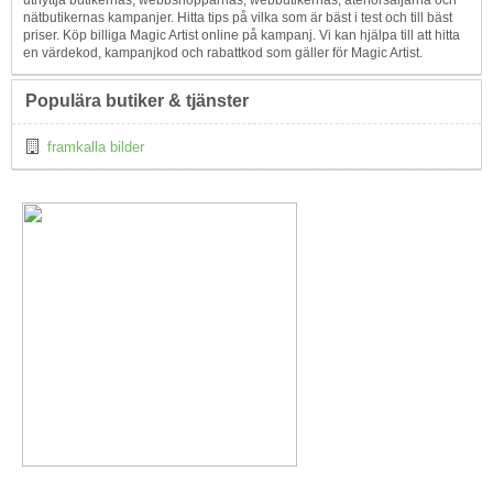
utnyttja butikernas, webbshopparnas, webbutikernas, återförsäljarna och
nätbutikernas kampanjer. Hitta tips på vilka som är bäst i test och till bäst
priser. Köp billiga Magic Artist online på kampanj. Vi kan hjälpa till att hitta
en värdekod, kampanjkod och rabattkod som gäller för Magic Artist.
Populära butiker & tjänster
framkalla bilder