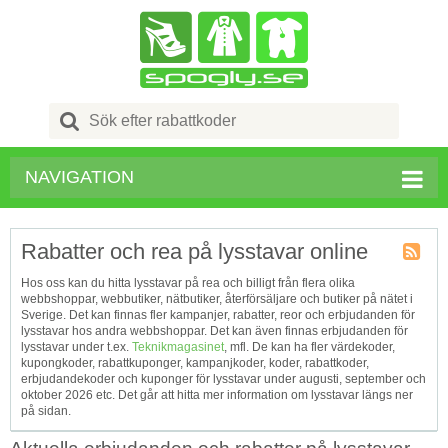
Search
for:
NAVIGATION
Rabatter och rea på lysstavar online
Kupong
Hos oss kan du hitta lysstavar på rea och billigt från flera olika
Tagg
webbshoppar, webbutiker, nätbutiker, återförsäljare och butiker på nätet i
RSS
Sverige. Det kan finnas fler kampanjer, rabatter, reor och erbjudanden för
lysstavar hos andra webbshoppar. Det kan även finnas erbjudanden för
lysstavar under t.ex.
Teknikmagasinet
, mfl. De kan ha fler värdekoder,
kupongkoder, rabattkuponger, kampanjkoder, koder, rabattkoder,
erbjudandekoder och kuponger för lysstavar under augusti, september och
oktober 2026 etc. Det går att hitta mer information om lysstavar längs ner
på sidan.