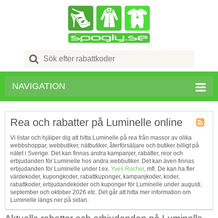
Search
for:
NAVIGATION
Rea och rabatter på Luminelle online
Kupong
Vi listar och hjälper dig att hitta Luminelle på rea från massor av olika
Tagg
webbshoppar, webbutiker, nätbutiker, återförsäljare och butiker billigt på
RSS
nätet i Sverige. Det kan finnas andra kampanjer, rabatter, reor och
erbjudanden för Luminelle hos andra webbutiker. Det kan även finnas
erbjudanden för Luminelle under t.ex.
Yves Rocher
, mfl. De kan ha fler
värdekoder, kupongkoder, rabattkuponger, kampanjkoder, koder,
rabattkoder, erbjudandekoder och kuponger för Luminelle under augusti,
september och oktober 2026 etc. Det går att hitta mer information om
Luminelle längs ner på sidan.