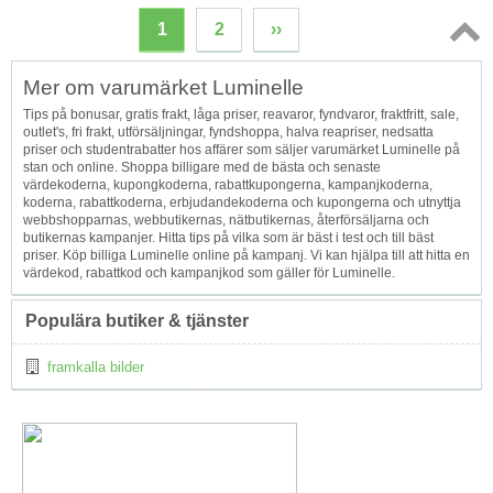
1
2
››
Topp
Mer om varumärket Luminelle
↑
Tips på bonusar, gratis frakt, låga priser, reavaror, fyndvaror, fraktfritt, sale,
outlet's, fri frakt, utförsäljningar, fyndshoppa, halva reapriser, nedsatta
priser och studentrabatter hos affärer som säljer varumärket Luminelle på
stan och online. Shoppa billigare med de bästa och senaste
värdekoderna, kupongkoderna, rabattkupongerna, kampanjkoderna,
koderna, rabattkoderna, erbjudandekoderna och kupongerna och utnyttja
webbshopparnas, webbutikernas, nätbutikernas, återförsäljarna och
butikernas kampanjer. Hitta tips på vilka som är bäst i test och till bäst
priser. Köp billiga Luminelle online på kampanj. Vi kan hjälpa till att hitta en
värdekod, rabattkod och kampanjkod som gäller för Luminelle.
Populära butiker & tjänster
framkalla bilder