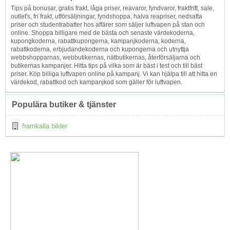
Tips på bonusar, gratis frakt, låga priser, reavaror, fyndvaror, fraktfritt, sale,
outlet's, fri frakt, utförsäljningar, fyndshoppa, halva reapriser, nedsatta
priser och studentrabatter hos affärer som säljer luftvapen på stan och
online. Shoppa billigare med de bästa och senaste värdekoderna,
kupongkoderna, rabattkupongerna, kampanjkoderna, koderna,
rabattkoderna, erbjudandekoderna och kupongerna och utnyttja
webbshopparnas, webbutikernas, nätbutikernas, återförsäljarna och
butikernas kampanjer. Hitta tips på vilka som är bäst i test och till bäst
priser. Köp billiga luftvapen online på kampanj. Vi kan hjälpa till att hitta en
värdekod, rabattkod och kampanjkod som gäller för luftvapen.
Populära butiker & tjänster
framkalla bilder