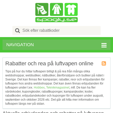
Search
for:
NAVIGATION
Rabatter och rea på luftvapen online
Kupong
Tips på hur du hittar luftvapen billigt & på rea från många olika
Tagg
webbshoppar, webbutiker, nätbutiker, återförsäljare och butiker på nätet i
RSS
Sverige. Det kan finnas fler kampanjer, rabatter, reor och erbjudanden för
luftvapen hos andra webbshoppar. Det kan även finnas erbjudanden för
luftvapen under t.ex.
Hobbex
,
Teknikmagasinet
, mfl. De kan ha fler
värdekoder, kupongkoder, rabattkuponger, kampanjkoder, koder,
rabattkoder, erbjudandekoder och kuponger för luftvapen under augusti,
september och oktober 2026 etc. Det går att hitta mer information om
luftvapen längs ner på sidan.