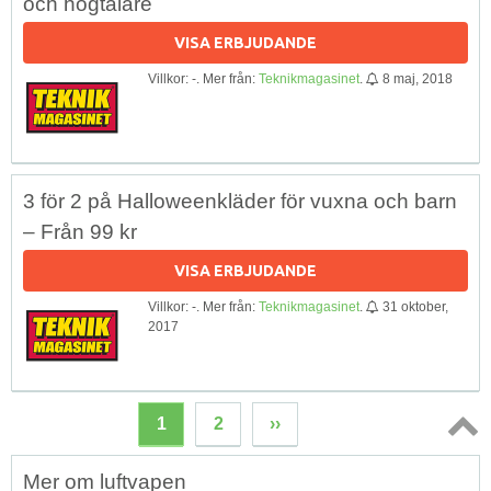
och högtalare
VISA ERBJUDANDE
Villkor: -. Mer från:
Teknikmagasinet
.
8 maj, 2018
3 för 2 på Halloweenkläder för vuxna och barn
– Från 99 kr
VISA ERBJUDANDE
Villkor: -. Mer från:
Teknikmagasinet
.
31 oktober,
2017
1
2
››
Topp
Mer om luftvapen
↑