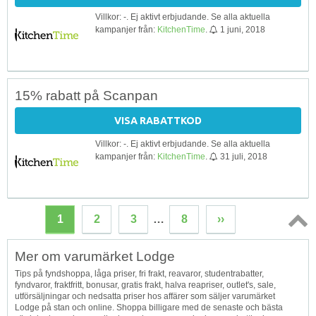
Villkor: -. Ej aktivt erbjudande. Se alla aktuella
kampanjer från:
KitchenTime
.
1 juni, 2018
15% rabatt på Scanpan
VISA RABATTKOD
Villkor: -. Ej aktivt erbjudande. Se alla aktuella
kampanjer från:
KitchenTime
.
31 juli, 2018
1
2
3
…
8
››
Topp
Mer om varumärket Lodge
↑
Tips på fyndshoppa, låga priser, fri frakt, reavaror, studentrabatter,
fyndvaror, fraktfritt, bonusar, gratis frakt, halva reapriser, outlet's, sale,
utförsäljningar och nedsatta priser hos affärer som säljer varumärket
Lodge på stan och online. Shoppa billigare med de senaste och bästa