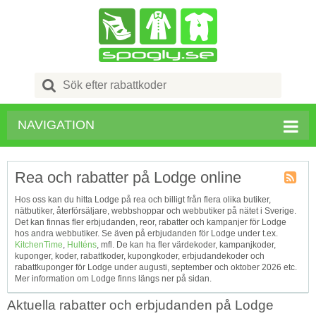
Search
for:
NAVIGATION
Rea och rabatter på Lodge online
Kupong
Hos oss kan du hitta Lodge på rea och billigt från flera olika butiker,
Tagg
nätbutiker, återförsäljare, webbshoppar och webbutiker på nätet i Sverige.
RSS
Det kan finnas fler erbjudanden, reor, rabatter och kampanjer för Lodge
hos andra webbutiker. Se även på erbjudanden för Lodge under t.ex.
KitchenTime
,
Hulténs
, mfl. De kan ha fler värdekoder, kampanjkoder,
kuponger, koder, rabattkoder, kupongkoder, erbjudandekoder och
rabattkuponger för Lodge under augusti, september och oktober 2026 etc.
Mer information om Lodge finns längs ner på sidan.
Aktuella rabatter och erbjudanden på Lodge