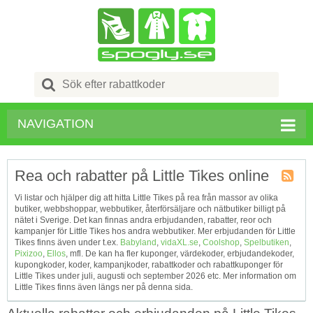
Search
for:
NAVIGATION
Rea och rabatter på Little Tikes online
Kupong
Vi listar och hjälper dig att hitta Little Tikes på rea från massor av olika
Tagg
butiker, webbshoppar, webbutiker, återförsäljare och nätbutiker billigt på
RSS
nätet i Sverige. Det kan finnas andra erbjudanden, rabatter, reor och
kampanjer för Little Tikes hos andra webbutiker. Mer erbjudanden för Little
Tikes finns även under t.ex.
Babyland
,
vidaXL.se
,
Coolshop
,
Spelbutiken
,
Pixizoo
,
Ellos
, mfl. De kan ha fler kuponger, värdekoder, erbjudandekoder,
kupongkoder, koder, kampanjkoder, rabattkoder och rabattkuponger för
Little Tikes under juli, augusti och september 2026 etc. Mer information om
Little Tikes finns även längs ner på denna sida.