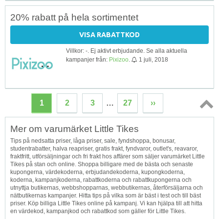
20% rabatt på hela sortimentet
VISA RABATTKOD
Villkor: -. Ej aktivt erbjudande. Se alla aktuella
kampanjer från:
Pixizoo
.
1 juli, 2018
1
2
3
…
27
››
Topp
Mer om varumärket Little Tikes
↑
Tips på nedsatta priser, låga priser, sale, fyndshoppa, bonusar,
studentrabatter, halva reapriser, gratis frakt, fyndvaror, outlet's, reavaror,
fraktfritt, utförsäljningar och fri frakt hos affärer som säljer varumärket Little
Tikes på stan och online. Shoppa billigare med de bästa och senaste
kupongerna, värdekoderna, erbjudandekoderna, kupongkoderna,
koderna, kampanjkoderna, rabattkoderna och rabattkupongerna och
utnyttja butikernas, webbshopparnas, webbutikernas, återförsäljarna och
nätbutikernas kampanjer. Hitta tips på vilka som är bäst i test och till bäst
priser. Köp billiga Little Tikes online på kampanj. Vi kan hjälpa till att hitta
en värdekod, kampanjkod och rabattkod som gäller för Little Tikes.