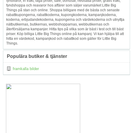
fyndvaror, fri frakt, låga priser, sale, bonusar, nedsatta priser, gratis frakt,
fyndshoppa och reavaror hos affärer som säljer varumärket Little Big
Things på stan och online. Shoppa billigare med de bästa och senaste
rabattkupongerna, rabattkoderna, kupongkoderna, kampanjkoderna,
koderna, erbjudandekoderna, kupongerna och värdekoderna och utnyttja
nätbutikernas, butikernas, webbshopparnas, webbutikernas och
återförsäljarna kampanjer. Hitta tips på vilka som är bäst i test och till bäst
priser. Köp billiga Little Big Things online på kampanj. Vi kan hjälpa till att
hitta en värdekod, kampanjkod och rabattkod som gäller för Little Big
Things.
Populära butiker & tjänster
framkalla bilder