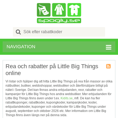
Search
for:
NAVIGATION
Rea och rabatter på Little Big Things
online
Kupong
Tagg
Vi listar och hjälper dig att hitta Little Big Things på rea från massor av olika
RSS
nätbutiker, butiker, webbshoppar, webbutiker och återförsäljare billigt på
nätet i Sverige. Det kan finnas andra erbjudanden, reor, rabatter och
kampanjer för Little Big Things hos andra webbutiker. Mer erbjudanden för
Little Big Things finns även under t.ex.
Kidits.se
, mfl. De kan ha fler
rabattkuponger, rabattkoder, kupongkoder, kampanjkoder, koder,
erbjudandekoder, kuponger och värdekoder för Little Big Things under
augusti, september och oktober 2026 etc. Mer information om Little Big
Things finns även längs ner på denna sida.