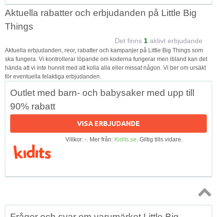
Aktuella rabatter och erbjudanden på Little Big
Things
Det finns
1
aktivt erbjudande
Aktuella erbjudanden, reor, rabatter och kampanjer på Little Big Things som
ska fungera. Vi kontrollerar löpande om koderna fungerar men ibland kan det
hända att vi inte hunnit med att kolla alla eller missat någon. Vi ber om ursäkt
för eventuella felaktiga erbjudanden.
Outlet med barn- och babysaker med upp till
90% rabatt
VISA ERBJUDANDE
Villkor: -. Mer från:
Kidits.se
. Giltig tills vidare.
Topp
Frågor och svar om varumärket Little Big
↑