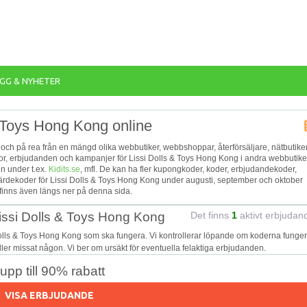
GG & NYHETER
& Toys Hong Kong online
t och på rea från en mängd olika webbutiker, webbshoppar, återförsäljare, nätbutike
, reor, erbjudanden och kampanjer för Lissi Dolls & Toys Hong Kong i andra webbutike
n under t.ex.
Kidits.se
, mfl. De kan ha fler kupongkoder, koder, erbjudandekoder,
ärdekoder för Lissi Dolls & Toys Hong Kong under augusti, september och oktober
finns även längs ner på denna sida.
Lissi Dolls & Toys Hong Kong
Det finns
1
aktivt erbjudan
Dolls & Toys Hong Kong som ska fungera. Vi kontrollerar löpande om koderna funger
eller missat någon. Vi ber om ursäkt för eventuella felaktiga erbjudanden.
pp till 90% rabatt
VISA ERBJUDANDE