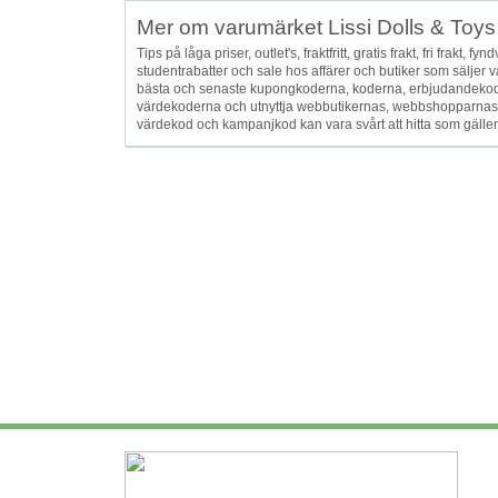
Mer om varumärket Lissi Dolls & Toy
Tips på låga priser, outlet's, fraktfritt, gratis frakt, fri frakt
studentrabatter och sale hos affärer och butiker som säljer
bästa och senaste kupongkoderna, koderna, erbjudandekod
värdekoderna och utnyttja webbutikernas, webbshopparnas, å
värdekod och kampanjkod kan vara svårt att hitta som gälle