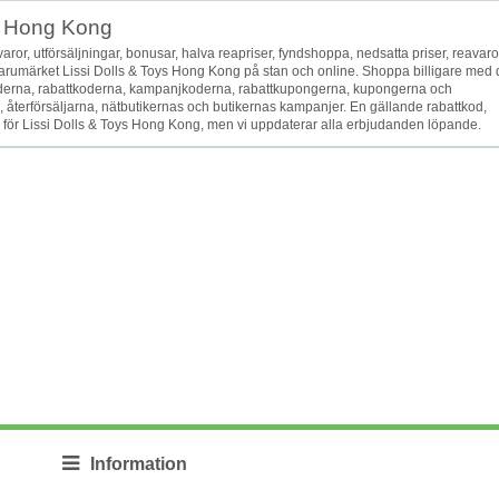
s Hong Kong
, fyndvaror, utförsäljningar, bonusar, halva reapriser, fyndshoppa, nedsatta priser, reavaro
 varumärket Lissi Dolls & Toys Hong Kong på stan och online. Shoppa billigare med
erna, rabattkoderna, kampanjkoderna, rabattkupongerna, kupongerna och
terförsäljarna, nätbutikernas och butikernas kampanjer. En gällande rabattkod,
r för Lissi Dolls & Toys Hong Kong, men vi uppdaterar alla erbjudanden löpande.
Information