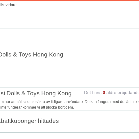
ills vidare.
 Dolls & Toys Hong Kong
ssi Dolls & Toys Hong Kong
Det finns
0
äldre erbjudand
m har anmälts som osäkra av tidigare användare. De kan fungera med det är inte 
e inte fungerar kommer vi att plocka bort dem.
abattkuponger hittades