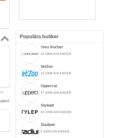
Populära butiker
Yves Rocher
Topp
↑
16 ERBJUDANDEN
VetZoo
13 ERBJUDANDEN
Uppercut
en
17 ERBJUDANDEN
säkert
Stylepit
22 ERBJUDANDEN
Stadium
5 ERBJUDANDEN