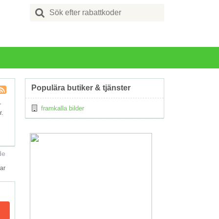
Search
for:
Populära butiker & tjänster
Kupong
r
framkalla bilder
Tagg
r.
RSS
de
ar