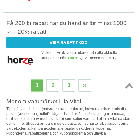
Få 200 kr rabatt när du handlar för minst 1000
kr – 20% rabatt
VISA RABATTKOD
Villkor: -. Ej aktivt erbjudande. Se alla aktuella
kampanjer från:
Horze
.
21 december, 2017
1
2
3
››
Topp
Mer om varumärket Lila Vital
↑
Tips på sale, fri frakt, fyndvaror, studentrabatter, halva reapriser, nedsatta
priser, fyndshoppa, outlet's, låga priser, fraktfritt, utförsäljningar, bonusar,
gratis frakt och reavaror hos affärer som säljer varumärket Lila Vital på stan
och online. Shoppa billigare med de bästa och senaste rabattkupongerna,
värdekoderna, kampanjkoderna, erbjudandekoderna, koderna,
kupongerna, rabattkoderna och kupongkoderna och utnyttja