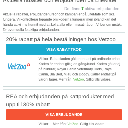
Aktuella rabatter och erbjudanden på LifeMate
Det finns
7
aktiva erbjudanden
Aktuella rabatter, erbjudanden, reor och kampanjer på LifeMate som ska
fungera. Vi kontrollerar löpande om koderna fungerar men ibland kan det
hända att vi inte hunnit med att kolla alla eller missat någon. Vi ber om ursäkt
för eventuella felaktiga erbjudanden.
20% rabatt på hela beställningen hos Vetzoo
VISA RABATTKOD
Villkor: Rabattkoden gäller endast på ordinarie priser.
Koden är endast giltig en gång/kund. Koden gäller ej
på bilburar, Royal Canin Veterinary Diets, Royal
Canin, Bia Bed, Mjau och Doggy. Gäller endast på
varor i lager. Mer från:
VetZoo
. Giltig tills vidare.
REA och erbjudanden på kattprodukter med
upp till 30% rabatt
VISA ERBJUDANDE
Villkor: -. Mer från:
VetZoo
. Giltig tills vidare.