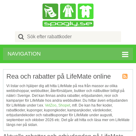
Search
for:
NAVIGATION
Rea och rabatter på LifeMate online
Kupong
Vi listar och hjälper dig att hitta LifeMate på rea från massor av olika
Tagg
webbshoppar, webbutiker, återförsäljare, butiker och nätbutiker billigt på
RSS
nätet i Sverige. Det kan finnas andra rabatter, erbjudanden, reor och
kampanjer för LifeMate hos andra webbutiker. Du hittar även erbjudanden
för LifeMate under t.ex.
VetZoo
,
Shopet
, mfl. De kan ha fler koder,
rabattkoder, kuponger, kupongkoder, kampanjkoder, värdekoder,
erbjudandekoder och rabattkuponger för LifeMate under augusti,
september och oktober 2026 etc. Det går att hitta och läsa mer om LifeMate
längs ner på sidan.