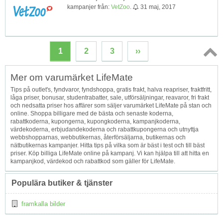
kampanjer från:
VetZoo
.
31 maj, 2017
1
2
3
››
Topp
Mer om varumärket LifeMate
↑
Tips på outlet's, fyndvaror, fyndshoppa, gratis frakt, halva reapriser, fraktfritt,
låga priser, bonusar, studentrabatter, sale, utförsäljningar, reavaror, fri frakt
och nedsatta priser hos affärer som säljer varumärket LifeMate på stan och
online. Shoppa billigare med de bästa och senaste koderna,
rabattkoderna, kupongerna, kupongkoderna, kampanjkoderna,
värdekoderna, erbjudandekoderna och rabattkupongerna och utnyttja
webbshopparnas, webbutikernas, återförsäljarna, butikernas och
nätbutikernas kampanjer. Hitta tips på vilka som är bäst i test och till bäst
priser. Köp billiga LifeMate online på kampanj. Vi kan hjälpa till att hitta en
kampanjkod, värdekod och rabattkod som gäller för LifeMate.
Populära butiker & tjänster
framkalla bilder