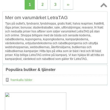
1
2
3
››
Topp
Mer om varumärket LetraTAG
↑
Tips på outlet's, fyndvaror, fyndshoppa, gratis frakt, halva reapriser, fraktfritt,
låga priser, bonusar, studentrabatter, sale, utförsäljningar, reavaror, fri frakt
och nedsatta priser hos affärer som säljer varumärket LetraTAG på stan
och online. Shoppa billigare med de bästa och senaste koderna,
rabattkoderna, kupongerna, kupongkoderna, kampanjkoderna,
värdekoderna, erbjudandekoderna och rabattkupongerna och utnyttja
webbshopparnas, webbutikernas, återförsäljarna, butikernas och
nätbutikernas kampanjer. Hitta tips på vilka som är bäst i test och till bäst
priser. Köp billiga LetraTAG online på kampanj. Vi kan hjälpa till att hitta en
kampanjkod, värdekod och rabattkod som gäller för LetraTAG.
Populära butiker & tjänster
framkalla bilder