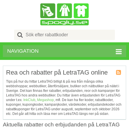
Search
for:
NAVIGATION
Rea och rabatter på LetraTAG online
Kupong
Tips på hur du hittar LetraTAG billigt & på rea från många olika
Tagg
webbshoppar, webbutiker, återförsäljare, butiker och nätbutiker på nätet i
RSS
Sverige. Det kan finnas fler rabatter, erbjudanden, reor och kampanjer för
LetraTAG hos andra webbutiker. Du hittar även erbjudanden för LetraTAG
under t.ex.
InkClub
,
Megashop
, mfl. De kan ha fler koder, rabattkoder,
kuponger, kupongkoder, kampanjkoder, värdekoder, erbjudandekoder och
rabattkuponger för LetraTAG under augusti, september och oktober 2026
etc. Det går att hitta och läsa mer om LetraTAG längs ner på sidan.
Aktuella rabatter och erbjudanden på LetraTAG