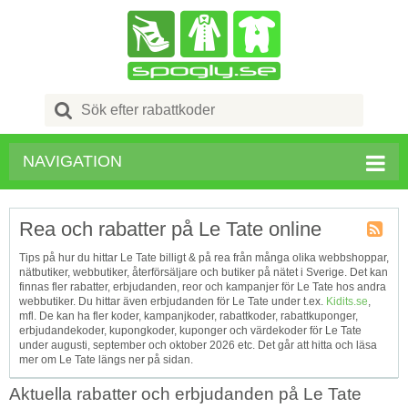
Search
for:
NAVIGATION
Rea och rabatter på Le Tate online
Kupong
Tips på hur du hittar Le Tate billigt & på rea från många olika webbshoppar,
Tagg
nätbutiker, webbutiker, återförsäljare och butiker på nätet i Sverige. Det kan
RSS
finnas fler rabatter, erbjudanden, reor och kampanjer för Le Tate hos andra
webbutiker. Du hittar även erbjudanden för Le Tate under t.ex.
Kidits.se
,
mfl. De kan ha fler koder, kampanjkoder, rabattkoder, rabattkuponger,
erbjudandekoder, kupongkoder, kuponger och värdekoder för Le Tate
under augusti, september och oktober 2026 etc. Det går att hitta och läsa
mer om Le Tate längs ner på sidan.
Aktuella rabatter och erbjudanden på Le Tate