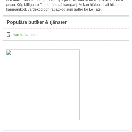
och butikernas kampanjer. Hitta tips på vilka som är bäst i test och till bäst
priser. Köp billiga Le Tate online på kampanj. Vi kan hjälpa till att hitta en
kampanjkod, värdekod och rabattkod som gäller för Le Tate.
Populära butiker & tjänster
framkalla bilder