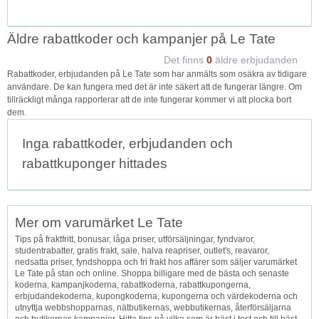
Äldre rabattkoder och kampanjer på Le Tate
Det finns
0
äldre erbjudanden
Rabattkoder, erbjudanden på Le Tate som har anmälts som osäkra av tidigare
användare. De kan fungera med det är inte säkert att de fungerar längre. Om
tillräckligt många rapporterar att de inte fungerar kommer vi att plocka bort
dem.
Inga rabattkoder, erbjudanden och
rabattkuponger hittades
Mer om varumärket Le Tate
Tips på fraktfritt, bonusar, låga priser, utförsäljningar, fyndvaror,
studentrabatter, gratis frakt, sale, halva reapriser, outlet's, reavaror,
nedsatta priser, fyndshoppa och fri frakt hos affärer som säljer varumärket
Le Tate på stan och online. Shoppa billigare med de bästa och senaste
koderna, kampanjkoderna, rabattkoderna, rabattkupongerna,
erbjudandekoderna, kupongkoderna, kupongerna och värdekoderna och
utnyttja webbshopparnas, nätbutikernas, webbutikernas, återförsäljarna